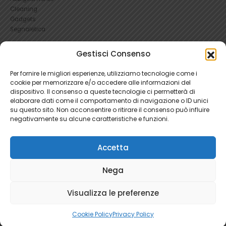
Cleaning
Gadgets
Segnaletica
Gestisci Consenso
UTILI
RICHIEDI UN RESO
Per fornire le migliori esperienze, utilizziamo tecnologie come i
Condizioni e Resi
cookie per memorizzare e/o accedere alle informazioni del
FAQ Antinfortunistica
dispositivo. Il consenso a queste tecnologie ci permetterà di
elaborare dati come il comportamento di navigazione o ID unici
Richiesta Reso
su questo sito. Non acconsentire o ritirare il consenso può influire
Cookie
e
Privacy
negativamente su alcune caratteristiche e funzioni.
Accetta
Nega
Ratti Srl - Antinfortunistica | P.Iva 04465280966 | 1781345
Visualizza le preferenze
Cookie Policy
Privacy Policy