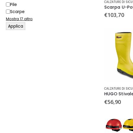
CALZATURE DI SIC
Pile
prodotto
Scarpe
ha
€
103,70
più
Mostra 17 altro
varianti.
Applica
Le
opzioni
possono
essere
scelte
nella
pagina
del
prodotto
Questo
CALZATURE DI SIC
prodotto
ha
€
56,90
più
varianti.
Le
opzioni
Tutti g
possono