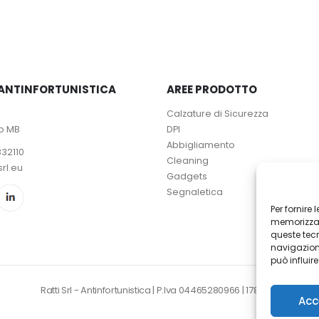
scelte
scelte
nella
nella
pagina
pagina
del
del
prodotto
prodotto
– ANTINFORTUNISTICA
AREE PRODOTTO
Calzature di Sicurezza
io MB
DPI
Abbigliamento
832110
Cleaning
srl.eu
Gadgets
Segnaletica
Per fornire
memorizzare
queste tec
navigazione
può influir
Ratti Srl - Antinfortunistica | P.Iva 04465280966 | 1781345
Acc