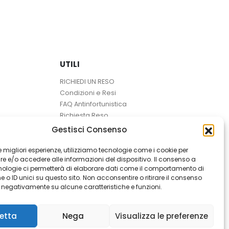
scelte
scelte
nella
nella
pagina
pagina
del
del
prodotto
prodotto
UTILI
RICHIEDI UN RESO
Condizioni e Resi
FAQ Antinfortunistica
Richiesta Reso
Cookie
e
Privacy
Gestisci Consenso
 le migliori esperienze, utilizziamo tecnologie come i cookie per
 e/o accedere alle informazioni del dispositivo. Il consenso a
nologie ci permetterà di elaborare dati come il comportamento di
 o ID unici su questo sito. Non acconsentire o ritirare il consenso
e negativamente su alcune caratteristiche e funzioni.
etta
Nega
Visualizza le preferenze