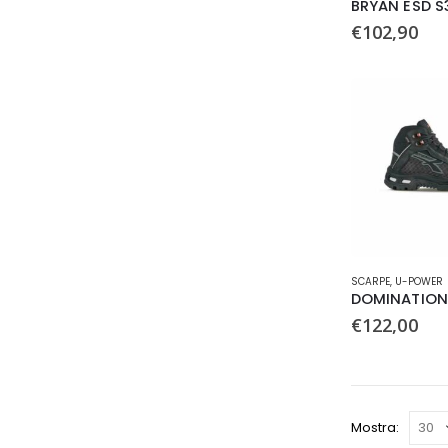
BRYAN ESD S
ha
€
102,90
più
varianti.
Le
opzioni
possono
essere
scelte
nella
pagina
del
prodotto
Questo
SCARPE
,
U-POWER
prodotto
ha
€
122,00
più
varianti.
Le
opzioni
possono
Mostra:
essere