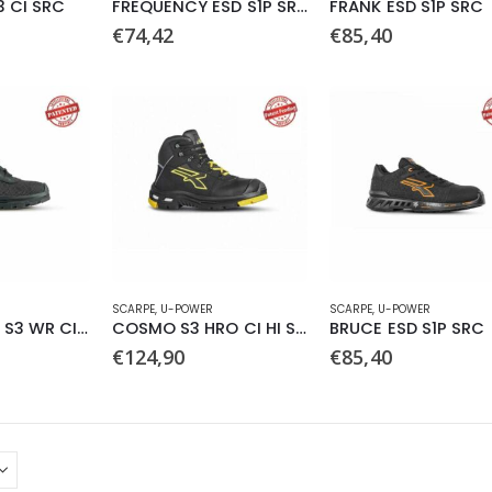
3 CI SRC
FREQUENCY ESD S1P SRC
FRANK ESD S1P SRC
ha
ha
€
74,42
€
85,40
più
più
varianti.
varianti.
Le
Le
opzioni
opzioni
possono
possono
essere
essere
scelte
scelte
nella
nella
pagina
pagina
del
del
prodotto
prodotto
Questo
Questo
SCARPE
,
U-POWER
SCARPE
,
U-POWER
prodotto
prodotto
DOMINATION S3 WR CI SRC
COSMO S3 HRO CI HI SRC
BRUCE ESD S1P SRC
ha
ha
€
124,90
€
85,40
più
più
varianti.
varianti.
Le
Le
opzioni
opzioni
possono
possono
essere
essere