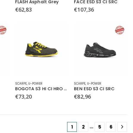
FLASH Asphalt Grey
FACE ESD S3 CI SRC
ha
ha
€
62,83
€
107,36
più
più
varianti.
varianti.
Le
Le
opzioni
opzioni
possono
possono
essere
essere
scelte
scelte
nella
nella
pagina
pagina
del
del
prodotto
prodotto
Questo
Questo
SCARPE
,
U-POWER
SCARPE
,
U-POWER
prodotto
prodotto
BOGOTA S3 HI CI HRO SRC
BEN ESD S3 CI SRC
ha
ha
€
73,20
€
82,96
più
più
varianti.
varianti.
Le
Le
opzioni
opzioni
…
1
2
5
6
possono
possono
essere
essere