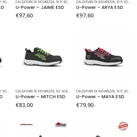
P
,
SCARPA BASSA
CALZATURE DI SICUREZZA
,
U-POWER
,
S1 P
,
SCARPA BASSA
CALZATURE DI SICUREZZA
,
U-POWER
,
S1 P
,
SCARPA BASSA
prodotto
prodotto
SD
U-Power – JAIME ESD
U-Power – ARYA ESD
ha
ha
€
97,60
€
97,60
più
più
varianti.
varianti.
Le
Le
opzioni
opzioni
possono
possono
essere
essere
scelte
scelte
nella
nella
pagina
pagina
del
del
prodotto
prodotto
Questo
Questo
P
,
SCARPA BASSA
CALZATURE DI SICUREZZA
,
U-POWER
,
S3
,
SCARPA BASSA
CALZATURE DI SICUREZZA
,
SCARPA BASSA
,
U-POWER
,
S1 P
,
SCARPA BASSA
prodotto
prodotto
D
U-Power – MITCH ESD
U-Power – MAYA ESD
ha
ha
€
83,00
€
79,90
più
più
varianti.
varianti.
Le
Le
opzioni
opzioni
ettembre
possono
possono