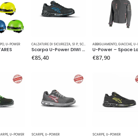
essere
essere
Buone Vacanze!
scelte
scelte
nella
nella
pagina
pagina
del
del
prodotto
prodotto
Questo
Questo
APO
,
U-POWER
CALZATURE DI SICUREZZA
,
S1 P
,
SCARPA BASSA
ABBIGLIAMENTO
,
U-POWER
,
GIACCHE
,
U-
prodotto
prodotto
TARES
Scarpa U-Power DIWI s ESD
ha
ha
€
85,40
€
87,90
più
più
varianti.
varianti.
Le
Le
opzioni
opzioni
possono
possono
essere
essere
scelte
scelte
nella
nella
pagina
pagina
del
del
prodotto
prodotto
Questo
Questo
ARPE
,
U-POWER
SCARPE
,
U-POWER
SCARPE
,
U-POWER
prodotto
prodotto