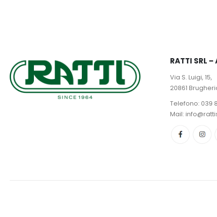
scelte
nella
pagina
del
prodotto
RATTI SRL 
Via S. Luigi, 15,
20861 Brugher
Telefono:
039 
Mail: info@ratti