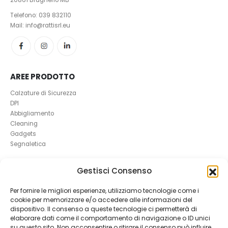
20861 Brugherio MB
Telefono:
039 832110
Mail: info@rattisrl.eu
AREE PRODOTTO
Calzature di Sicurezza
DPI
Abbigliamento
Cleaning
Gadgets
Segnaletica
UTILI
Gestisci Consenso
RICHIEDI UN RESO
Per fornire le migliori esperienze, utilizziamo tecnologie come i
Condizioni e Resi
cookie per memorizzare e/o accedere alle informazioni del
FAQ Antinfortunistica
dispositivo. Il consenso a queste tecnologie ci permetterà di
Richiesta Reso
elaborare dati come il comportamento di navigazione o ID unici
Cookie
e
Privacy
su questo sito. Non acconsentire o ritirare il consenso può influire