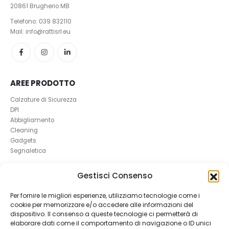
20861 Brugherio MB
Telefono:
039 832110
Mail: info@rattisrl.eu
AREE PRODOTTO
Calzature di Sicurezza
DPI
Abbigliamento
Cleaning
Gadgets
Segnaletica
UTILI
Gestisci Consenso
RICHIEDI UN RESO
Per fornire le migliori esperienze, utilizziamo tecnologie come i
Condizioni e Resi
cookie per memorizzare e/o accedere alle informazioni del
FAQ Antinfortunistica
dispositivo. Il consenso a queste tecnologie ci permetterà di
Richiesta Reso
elaborare dati come il comportamento di navigazione o ID unici