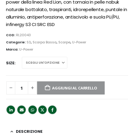
power della linea Red Lion, con tomaia in pelle nabuk
naturale bottalato, traspiranti, idrorepellente, puntale in
alluminio, antiperforazione, antiscivolo e suola PU/PU,
infinergy S3 CI SRC ESD
COD:
RL20043
Categorie:
S3
,
Scarpa Bassa
,
Scarpe
,
U-Power
Marca:
U-Power
SIZE
AGGIUNGI AL CARRELLO
CHIUSI PER FERIE
DESCRIZIONE