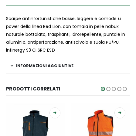
DAL 9 AL 26 AGOSTO
Scarpe antinfortunistiche basse, leggere e comode u
Tutti gli ordini online del mese di agosto verranno evasi a
partire da settembre
power della linea Red Lion, con tomaia in pelle nabuk
naturale bottalato, traspiranti, idrorepellente, puntale in
Buone Vacanze!
alluminio, antiperforazione, antiscivolo e suola PU/PU,
infinergy S3 CI SRC ESD
INFORMAZIONI AGGIUNTIVE
PRODOTTI CORRELATI