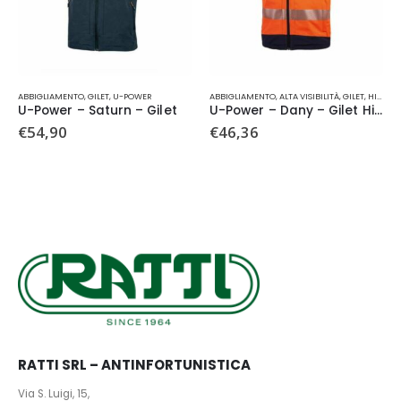
Questo prodotto ha più varianti. Le opzioni possono essere scelte nella pagina del prodotto
Questo prodotto ha più varianti. Le opzioni possono essere scelte nella pagina del prodotto
Qu
ABBIGLIAMENTO
,
GILET
,
U-POWER
ABBIGLIAMENTO
,
ALTA VISIBILITÀ
,
GILET
,
HI-LIGHT
U-Power – Saturn – Gilet
U-Power – Dany – Gilet Hi-Light
€
54,90
€
46,36
RATTI SRL – ANTINFORTUNISTICA
Via S. Luigi, 15,