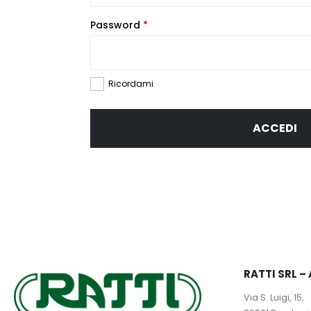
Richiesto
Password
*
Ricordami
Tutti g
ACCEDI
RATTI SRL 
Via S. Luigi, 15,