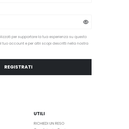
ettembre
tilizzati per supportare la tua esperienza su questo
l tuo account e per altri scopi descritti nella nostra
REGISTRATI
UTILI
RICHIEDI UN RESO