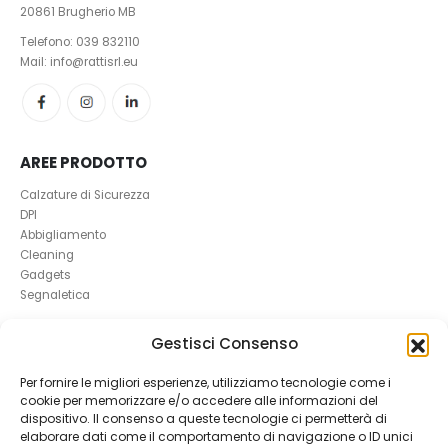
20861 Brugherio MB
Telefono:
039 832110
Mail: info@rattisrl.eu
AREE PRODOTTO
Calzature di Sicurezza
DPI
Abbigliamento
Cleaning
Gadgets
Segnaletica
UTILI
Gestisci Consenso
RICHIEDI UN RESO
Per fornire le migliori esperienze, utilizziamo tecnologie come i
Condizioni e Resi
cookie per memorizzare e/o accedere alle informazioni del
FAQ Antinfortunistica
dispositivo. Il consenso a queste tecnologie ci permetterà di
Richiesta Reso
elaborare dati come il comportamento di navigazione o ID unici