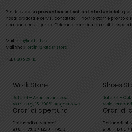
Per ricevere un
preventivo articoli antinfortunistici
o per 
nostri prodotti e servizi, contattaci. Il nostro staff è pronto a
domanda ed esigenza. Chiama o manda una mail, ti risponder
Mail:
info@rattisrl.eu
Mail Shop:
ordini@rattisrl.store
Tel.
039 832 110
Work Store
Shoes St
Ratti Srl – Antinfortunistica
Ratti Srl – Cal
Via S. Luigi, 15, 20861 Brugherio MB
Viale Lombard
Orari di apertura
Orari di
Dal lunedì al venerdì:
Dal lunedì al 
8:00 – 12:00 / 13:30 – 19:00
9:00 – 12:00 / 