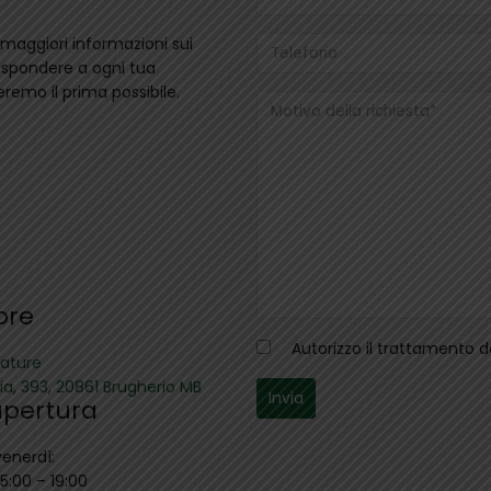
maggiori informazioni sui
 rispondere a ogni tua
emo il prima possibile.
ore
Autorizzo il trattamento 
zature
ia, 393, 20861 Brugherio MB
 apertura
venerdì:
15:00 – 19:00