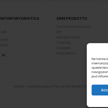
– ANTINFORTUNISTICA
AREE PRODOTTO
Calzature di Sicurezza
io MB
DPI
Abbigliamento
832110
Cleaning
srl.eu
Gadgets
Segnaletica
Per fornire
memorizzare
queste tec
navigazione
può influir
Ratti Srl - Antinfortunistica | P.Iva 04465280966 | 1781345
Acc