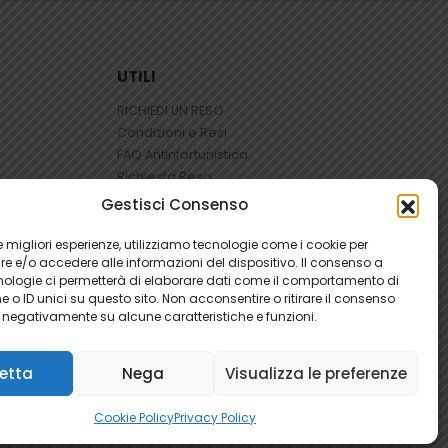
UTILI
RICHIEDI UN RESO
Condizioni e Resi
FAQ Antinfortunistica
Richiesta Reso
Cookie
e
Privacy
Gestisci Consenso
 le migliori esperienze, utilizziamo tecnologie come i cookie per
 e/o accedere alle informazioni del dispositivo. Il consenso a
nologie ci permetterà di elaborare dati come il comportamento di
 o ID unici su questo sito. Non acconsentire o ritirare il consenso
e negativamente su alcune caratteristiche e funzioni.
etta
Nega
Visualizza le preferenze
Cookie Policy
Privacy Policy