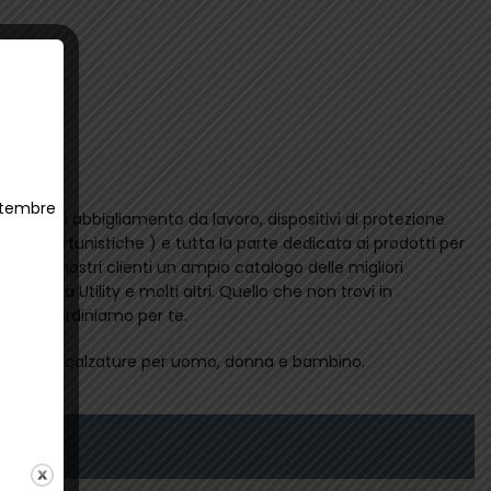
ettembre
rnito di abbigliamento da lavoro, dispositivi di protezione
e antinfortunistiche ) e tutta la parte dedicata ai prodotti per
zione dei nostri clienti un ampio catalogo delle migliori
Diadora Utility e molti altri. Quello che non trovi in
ine lo ordiniamo per te.
l negozio di calzature per uomo, donna e bambino.