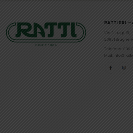
RATTI SRL 
Via S. Luigi, 15,
20861 Brugher
Telefono:
039 
Mail: info@ratti