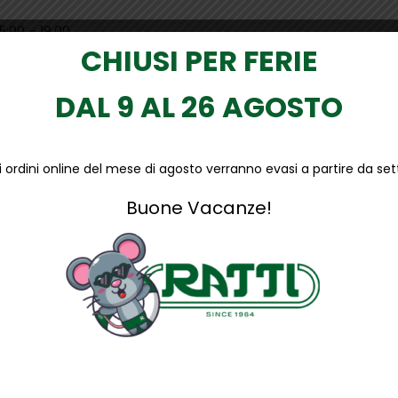
15:00 – 19.00
CHIUSI PER FERIE
DAL 9 AL 26 AGOSTO
li ordini online del mese di agosto verranno evasi a partire da s
unistici o vieni a
Troverai un ampio magazzino fo
individuale (tra cui le calzatur
Buone Vacanze!
la pulizia industriale. A disposi
marche: U-Power, Mascot, Base, 
showroom o nel nostro shop onl
Inoltre, puoi visitare anche i