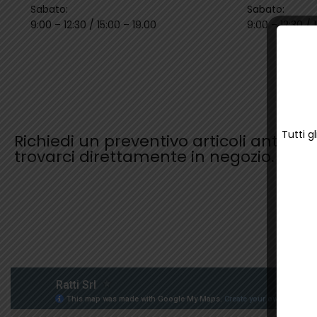
Sabato:
Sabato:
9:00 – 12:30 / 15:00 – 19.00
9:00 – 12:30 / 
Tutti g
Richiedi un preventivo articoli antinfort
trovarci direttamente in negozio.