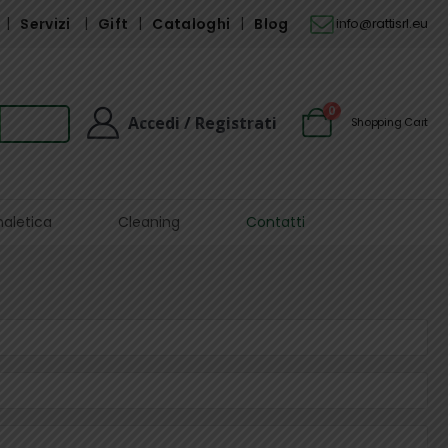
Servizi
Gift
Cataloghi
Blog
info@rattisrl.eu
0
Accedi / Registrati
Shopping Cart
naletica
Cleaning
Contatti