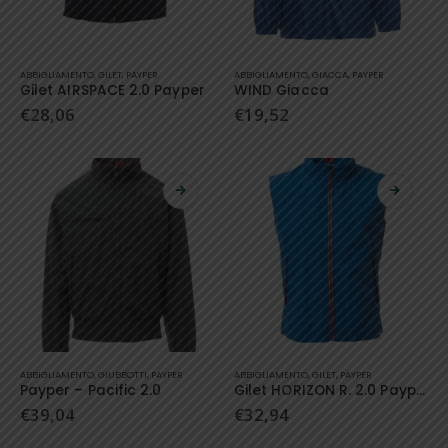
Questo
Questo
ABBIGLIAMENTO
,
GILET
,
PAYPER
ABBIGLIAMENTO
,
GIACCA
,
PAYPER
prodotto
prodotto
Gilet AIRSPACE 2.0 Payper
WIND Giacca
ha
ha
€
28,06
€
19,52
più
più
varianti.
varianti.
Le
Le
opzioni
opzioni
possono
possono
essere
essere
scelte
scelte
nella
nella
pagina
pagina
del
del
prodotto
prodotto
Questo
Questo
ABBIGLIAMENTO
,
GIUBBOTTI
,
PAYPER
ABBIGLIAMENTO
,
GILET
,
PAYPER
prodotto
prodotto
Payper – Pacific 2.0
Gilet HORIZON R. 2.0 Payper
ha
ha
€
39,04
€
32,94
più
più
varianti.
varianti.