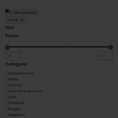
scelte
scelte
nella
nella
pagina
pagina
Filtra prodotti
del
del
Chiudi
prodotto
prodotto
Filtri
Prezzo
Categoria
Categoria
Abbigliamento
Felpe
Giacca
Giacche e giacconi
Gilet
Giubbotti
Maglie
Maglieria