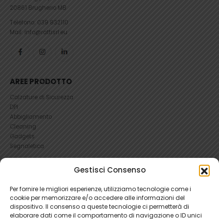
20861 Brugherio MB
Telefono:
039 832110
Mail: info@rattisrl.eu
AREE PRODOTTO
Calzature di Sicurezza
DPI
Abbigliamento
Cleaning
Gadgets
Segnaletica
UTILI
Gestisci Consenso
RICHIEDI UN RESO
Per fornire le migliori esperienze, utilizziamo tecnologie come i
Condizioni e Resi
cookie per memorizzare e/o accedere alle informazioni del
FAQ Antinfortunistica
dispositivo. Il consenso a queste tecnologie ci permetterà di
Richiesta Reso
elaborare dati come il comportamento di navigazione o ID unici