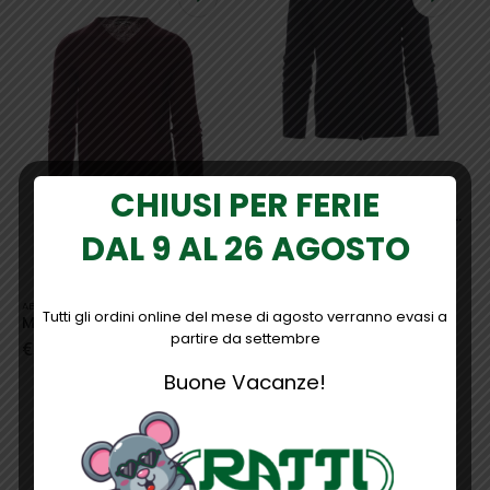
possono
del
essere
prodotto
scelte
nella
pagina
del
prodotto
Questo
CHIUSI PER FERIE
ABBIGLIAMENTO
,
MAGLIERIA
,
PAYPER
prodotto
Maglioncino BOARDING Payper
ha
DAL 9 AL 26 AGOSTO
€
32,94
più
varianti.
Questo
Le
ABBIGLIAMENTO
,
MAGLIERIA
,
PAYPER
prodotto
opzioni
Tutti gli ordini online del mese di agosto verranno evasi a
Maglioncino BUSINESS Payper
ha
possono
partire da settembre
€
30,50
più
essere
varianti.
Buone Vacanze!
scelte
Le
nella
opzioni
pagina
possono
del
essere
prodotto
scelte