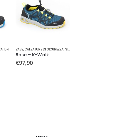
Questo
ZA
,
DPI
BASE
,
CALZATURE DI SICUREZZA
,
S1 P
,
SCARPA BASSA
prodotto
Base – K-Walk
ha
€
97,90
più
varianti.
Le
opzioni
possono
essere
scelte
nella
pagina
del
prodotto