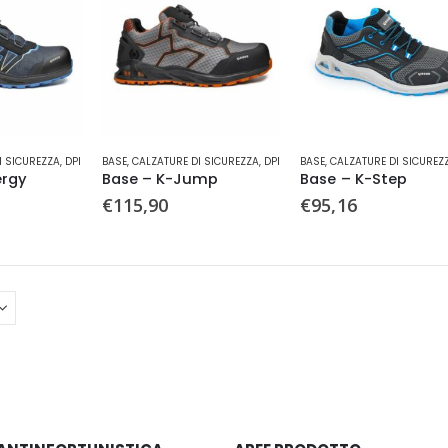
Questo
Questo
I SICUREZZA
,
DPI
BASE
,
CALZATURE DI SICUREZZA
,
DPI
BASE
,
CALZATURE DI SICUREZ
prodotto
prodotto
ergy
Base – K-Jump
Base – K-Step
ha
ha
€
115,90
€
95,16
più
più
varianti.
varianti.
Le
Le
opzioni
opzioni
possono
possono
essere
essere
scelte
scelte
nella
nella
pagina
pagina
del
del
prodotto
prodotto