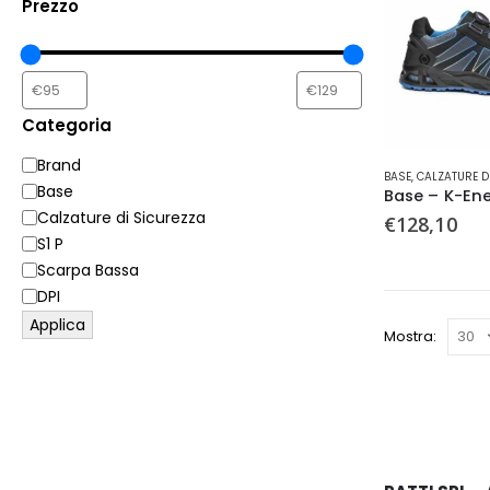
Prezzo
Categoria
Categoria
Brand
Questo
BASE
,
CALZATURE D
Base
prodotto
Base – K-En
ha
Calzature di Sicurezza
€
128,10
più
S1 P
varianti.
Scarpa Bassa
Le
DPI
opzioni
Applica
possono
Mostra:
essere
scelte
nella
pagina
del
prodotto