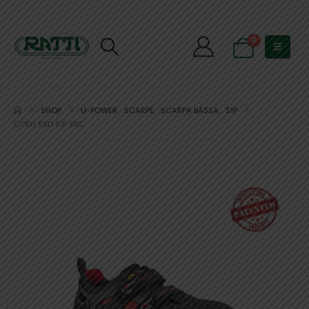
0
SHOP
U-POWER
,
SCARPE
,
SCARPA BASSA
,
S1P
CODY ESD S1P SRC