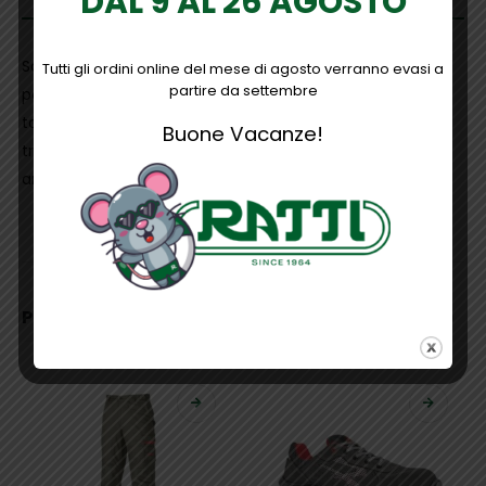
DAL 9 AL 26 AGOSTO
Scarpe antinfortunistiche basse, leggere e comode u
Tutti gli ordini online del mese di agosto verranno evasi a
partire da settembre
power della linea Red Lion, totalmente “metal free”, con
tomaia in pelle nabuk naturale bottalato, idrorepellente,
Buone Vacanze!
traspiranti, puntale composite, antiperforazione,
antiscivolo e suola PU/PU infinergy S1P SRC, ESD
INFORMAZIONI AGGIUNTIVE
PRODOTTI CORRELATI