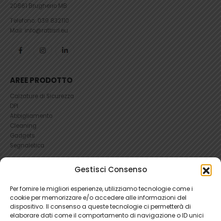
20861 Brugherio MB
Telefono:
039 832110
Mail: info@rattisrl.eu
AREE PRODOTTO
Calzature di Sicurezza
DPI
Abbigliamento
Cleaning
Gadgets
Segnaletica
UTILI
Gestisci Consenso
RICHIEDI UN RESO
Per fornire le migliori esperienze, utilizziamo tecnologie come i
Condizioni e Resi
cookie per memorizzare e/o accedere alle informazioni del
FAQ Antinfortunistica
dispositivo. Il consenso a queste tecnologie ci permetterà di
Richiesta Reso
elaborare dati come il comportamento di navigazione o ID unici