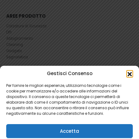
AREE PRODOTTO
Calzature di Sicurezza
DPI
Abbigliamento
Cleaning
Gadgets
Segnaletica
UTILI
Gestisci Consenso
RICHIEDI UN RESO
Per fornire le migliori esperienze, utilizziamo tecnologie come i
Condizioni e Resi
cookie per memorizzare e/o accedere alle informazioni del
FAQ Antinfortunistica
dispositivo. Il consenso a queste tecnologie ci permetterà di
Richiesta Reso
elaborare dati come il comportamento di navigazione o ID unici
Cookie
e
Privacy
su questo sito. Non acconsentire o ritirare il consenso può influire
negativamente su alcune caratteristiche e funzioni.
Accetta