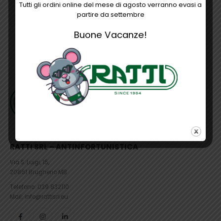
Tutti gli ordini online del mese di agosto verranno evasi a
opzioni
partire da settembre
possono
essere
Buone Vacanze!
scelte
nella
pagina
del
prodotto
RATTI SRL – ANTINFORTUNISTICA
Via S. Luigi, 15,
20861 Brugherio MB
Telefono:
039 832110
Mail: info@rattisrl.eu