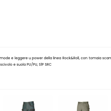
DAL 9 AL 26 AGOSTO
li ordini online del mese di agosto verranno evasi a partire da s
Buone Vacanze!
ode e leggere u power della linea Rock&Roll, con tomaia scamosci
scivolo e suola PU/PU, S1P SRC