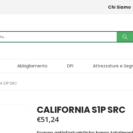
Chi Siamo
Abbigliamento
DPI
Attrezzature e Seg
A S1P SRC
CALIFORNIA S1P SRC
€
51,24
Scarpe antinfortunistiche basse totalment