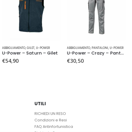
Questo prodotto ha più varianti. Le opzioni possono essere scelte nella pagina del prodotto
Questo prodotto ha più varianti. Le opzioni possono essere scelte nella pagina del prodotto
ABBIGLIAMENTO
,
PANTALONI
,
U-POWER
CALZATURE DI SICUREZZA
,
DPI
,
U-POW
et
U-Power – Crazy – Pantaloni
U-Power – Londra
€
30,50
€
52,90
UTILI
RICHIEDI UN RESO
Condizioni e Resi
FAQ Antinfortunistica