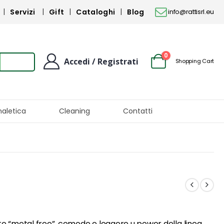
Servizi
Gift
Cataloghi
Blog
info@rattisrl.eu
0
Accedi / Registrati
Shopping Cart
naletica
Cleaning
Contatti
e “metal free”, comode e leggere u power della linea