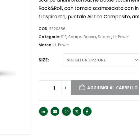
Rock&Roll, con tomaia scamosciata con inser
traspirante, puntale AirToe Composite, ant
COD:
RR20356
Categorie:
S1P
,
Scarpa Bassa
,
Scarpe
,
U-Power
Marca:
U-Power
SIZE
AGGIUNGI AL CARRELLO
CHIUSI PER FERIE