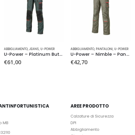
Questo prodotto ha più varianti. Le opzioni possono essere scelte nella pagina del prodotto
Questo prodotto ha più varianti. Le opzioni possono essere scelte nella pagina del prodotto
ABBIGLIAMENTO
,
PANTALONI
,
U-POWER
ABBIGLIAMENTO
,
GILET
,
U-POWER
U-Power – Platinum Button – Jeans
U-Power – Nimble – Pantaloni
U-Power – Saturn – Gil
€
42,70
€
54,90
– ANTINFORTUNISTICA
AREE PRODOTTO
Calzature di Sicurezza
io MB
DPI
Abbigliamento
832110