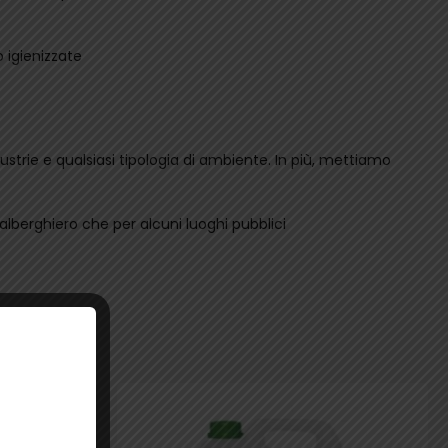
o igienizzate
ndustrie e qualsiasi tipologia di ambiente. In più, mettiamo
 alberghiero che per alcuni luoghi pubblici