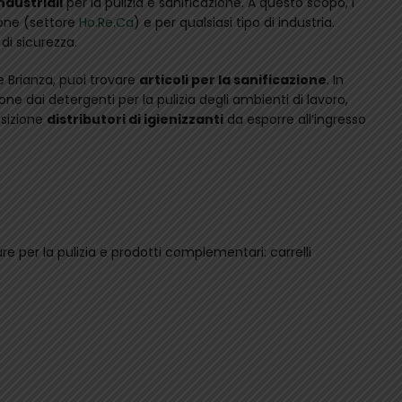
ndustriali
per la pulizia e sanificazione. A questo scopo, i
ione (settore
Ho.Re.Ca
) e per qualsiasi tipo di industria.
 di sicurezza.
e Brianza, puoi trovare
articoli per la sanificazione
. In
ne dai detergenti per la pulizia degli ambienti di lavoro,
osizione
distributori di igienizzanti
da esporre all’ingresso
g
e per la pulizia e prodotti complementari: carrelli