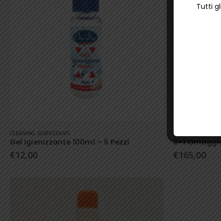
Tutti g
CLEANING
,
IGIENIZZANTI
CLEANING
,
IGIENIZ
Gel Igienizzante 100ml – 5 Pezzi
3+1 Omaggio
€
12,00
€
165,00