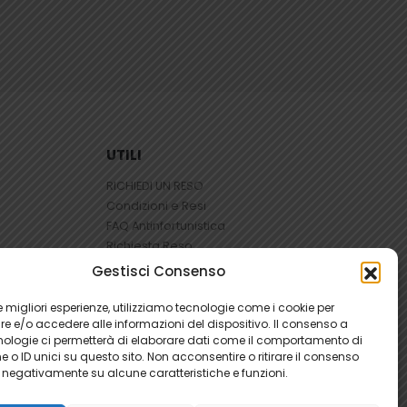
UTILI
RICHIEDI UN RESO
Condizioni e Resi
FAQ Antinfortunistica
Richiesta Reso
Cookie
e
Privacy
Gestisci Consenso
 le migliori esperienze, utilizziamo tecnologie come i cookie per
 e/o accedere alle informazioni del dispositivo. Il consenso a
nologie ci permetterà di elaborare dati come il comportamento di
 o ID unici su questo sito. Non acconsentire o ritirare il consenso
e negativamente su alcune caratteristiche e funzioni.