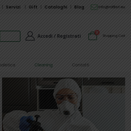
Servizi
Gift
Cataloghi
Blog
info@rattisrl.eu
0
Accedi / Registrati
Shopping Cart
naletica
Cleaning
Contatti