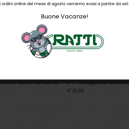
li ordini online del mese di agosto verranno evasi a partire da s
Buone Vacanze!
ZANTI
CLEANING
,
IGIENIZZANTI
 Sutter Derma Gel Mani 5L
€
18,00