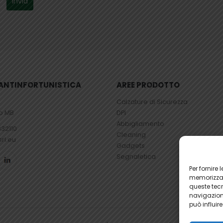
– ANTINFORTUNISTICA
AREE PRODOTTO
Calzature di Sicurezza
io MB
DPI
Abbigliamento
832110
Cleaning
srl.eu
Gadgets
Segnaletica
Per fornire
memorizzare
queste tec
navigazione
può influir