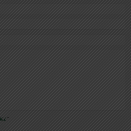
acy
*