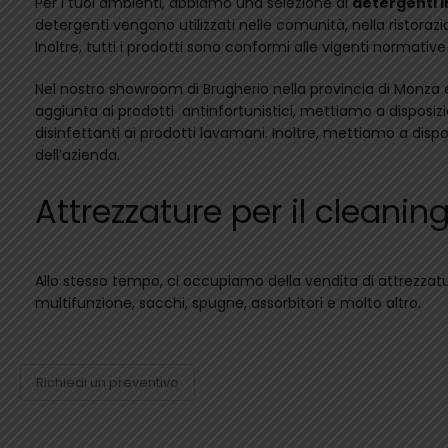
Per i tuoi ambienti, abbiamo una selezione di
detergenti i
detergenti vengono utilizzati nelle comunità, nella ristoraz
Inoltre, tutti i prodotti sono conformi alle vigenti normative
Nel nostro showroom di Brugherio nella provincia di Monza 
aggiunta ai prodotti antinfortunistici, mettiamo a disposizio
disinfettanti ai prodotti lavamani. Inoltre, mettiamo a disp
dell’azienda.
Attrezzature per il cleanin
Allo stesso tempo, ci occupiamo della vendita di attrezzatur
multifunzione, sacchi, spugne, assorbitori e molto altro.
Richiedi un preventivo