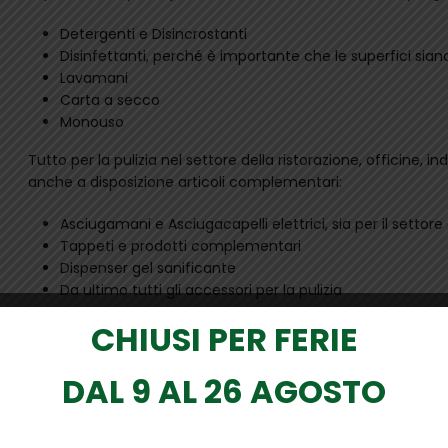
Detergenti e Disincrostanti
Disinfettanti, perché è importante che le superfici sian
Lavamani
Carta a secco
Monouso
Tutto per la pulizia nel settore della ristorazione, officine, i
anche a disposizione articoli complementari:
Asciugamani e Asciugacapelli elettrici, sia per il settore
Tappeti e prodotti complementari
Dispenser gel sanificante
Da ultimo tutti gli accessori per la pulizia
CHIUSI PER FERIE
DAL 9 AL 26 AGOSTO