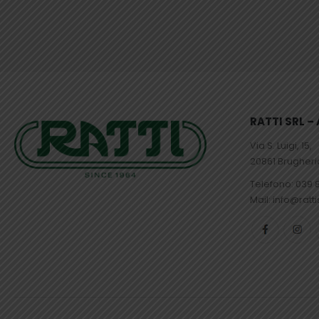
RATTI SRL 
Via S. Luigi, 15,
20861 Brugher
Telefono:
039 
Mail: info@ratti