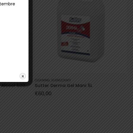
ettembre
CLEANING
,
IGIENIZZANTI
5 + 1 Omaggio Gel Mani con Alcool 500 ml
Sutter Derma Gel Mani 5L
€
60,00