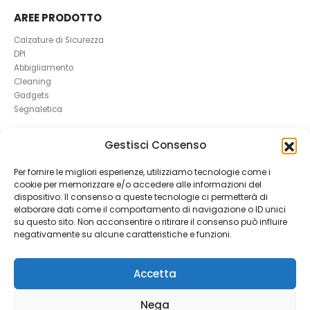
AREE PRODOTTO
Calzature di Sicurezza
DPI
Abbigliamento
Cleaning
Gadgets
Segnaletica
UTILI
Gestisci Consenso
RICHIEDI UN RESO
Per fornire le migliori esperienze, utilizziamo tecnologie come i
Condizioni e Resi
cookie per memorizzare e/o accedere alle informazioni del
FAQ Antinfortunistica
dispositivo. Il consenso a queste tecnologie ci permetterà di
Richiesta Reso
elaborare dati come il comportamento di navigazione o ID unici
Cookie
e
Privacy
su questo sito. Non acconsentire o ritirare il consenso può influire
negativamente su alcune caratteristiche e funzioni.
Accetta
Nega