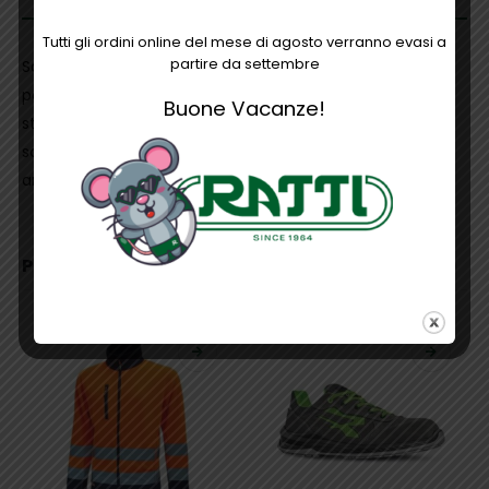
Tutti gli ordini online del mese di agosto verranno evasi a
partire da settembre
Scarpe antinfortunistiche alte, leggere e comode u
power della linea The Roar, con tomaia in canvas extra-
Buone Vacanze!
strong traspirante con inserti in morbida pelle
scamosciata, puntale in alluminio, antiperforazione,
antiscivolo e suola PU/PU LIGHT GRIP, S1P SRC
PRODOTTI CORRELATI