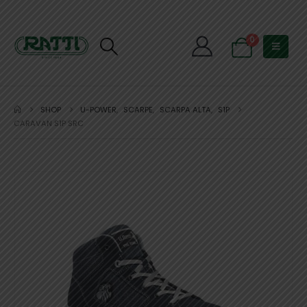
0
SHOP
U-POWER
,
SCARPE
,
SCARPA ALTA
,
S1P
CARAVAN S1P SRC