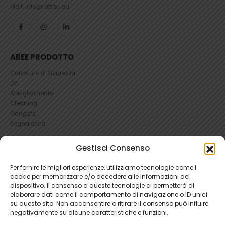
Mail: info@rattisrl.eu
AREE PRODOTTO
Calzature di Sicurezza
DPI
Abbigliamento
Cleaning
Gadgets
Segnaletica
UTILI
Gestisci Consenso
RICHIEDI UN RESO
Per fornire le migliori esperienze, utilizziamo tecnologie come i
Condizioni e Resi
cookie per memorizzare e/o accedere alle informazioni del
FAQ Antinfortunistica
dispositivo. Il consenso a queste tecnologie ci permetterà di
Richiesta Reso
elaborare dati come il comportamento di navigazione o ID unici
su questo sito. Non acconsentire o ritirare il consenso può influire
Cookie
e
Privacy
negativamente su alcune caratteristiche e funzioni.