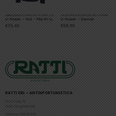
Questo prodotto ha più varianti. Le opzioni possono essere scelte nella pagina del prodotto
Questo prodotto ha più varianti. Le opzioni possono essere scelte nella pagina del prodotto
CALZATURE DI SICUREZZA
,
DPI
,
U-POWER
ABBIGLIAMENTO
,
ALTA VISIBILITÀ
,
GILET
,
HI-LIGHT
U-Power – Denver
U-Power – Dany – Gilet Hi-Light
€
58,90
€
46,36
RATTI SRL – ANTINFORTUNISTICA
Via S. Luigi, 15,
20861 Brugherio MB
Telefono:
039 832110