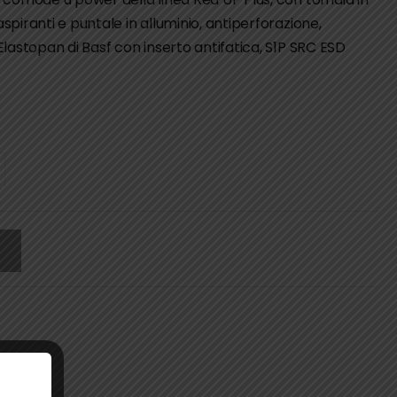
piranti e puntale in alluminio, antiperforazione,
lastopan di Basf con inserto antifatica, S1P SRC ESD