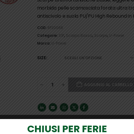
morbida pelle scamosciata forata ultra tras
antiscivolo e suola PU/PU High Rebound in E
COD:
RP20066
Categorie:
S1P
,
Scarpa Bassa
,
Scarpe
,
U-Power
Marca:
U-Power
SIZE
AGGIUNGI AL CARRELLO
CHIUSI PER FERIE