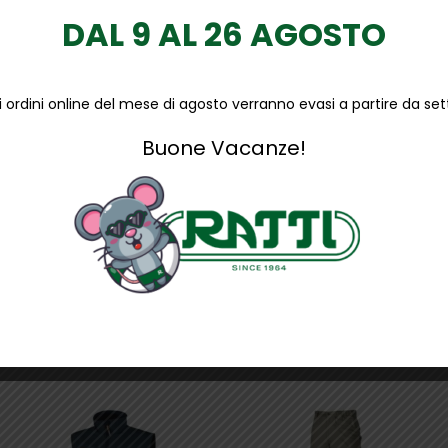
DAL 9 AL 26 AGOSTO
li ordini online del mese di agosto verranno evasi a partire da s
Buone Vacanze!
lla linea Red UP Plus, con tomaia in morbida pelle scamosciata f
lastopan di Basf con inserto antifatica, S1P SRC ESD