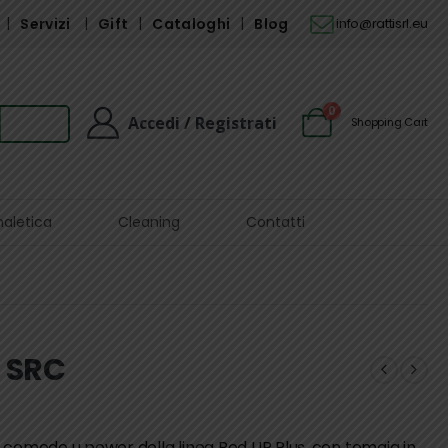
Servizi
Gift
Cataloghi
Blog
info@rattisrl.eu
0
Accedi / Registrati
Shopping Cart
naletica
Cleaning
Contatti
 SRC
 comode u power della linea Red UP Plus, con tomaia in