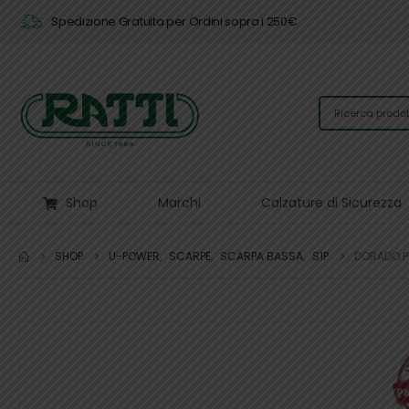
Spedizione Gratuita per Ordini sopra i 250€
Shop
Marchi
Calzature di Sicurezza
SHOP
U-POWER
,
SCARPE
,
SCARPA BASSA
,
S1P
DORADO P