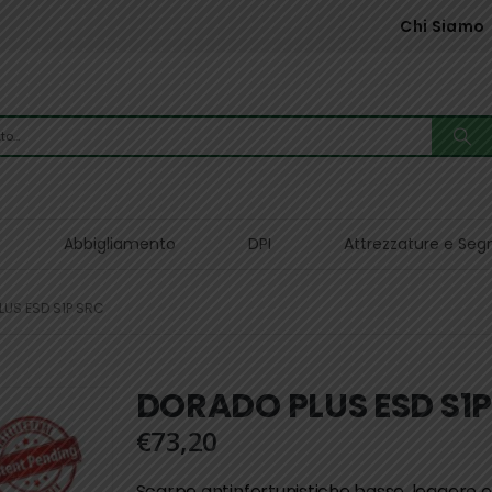
Chi Siamo
Abbigliamento
DPI
Attrezzature e Seg
LUS ESD S1P SRC
DORADO PLUS ESD S1P
€
73,20
Scarpe antinfortunistiche basse, leggere e