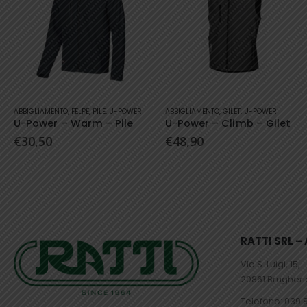
Questo prodotto ha più varianti. Le opzioni possono essere scelte nella pagina del prodotto
Questo prodotto ha più varianti. Le opzioni possono essere scelte nella pagina del prodotto
ABBIGLIAMENTO
,
GILET
,
U-POWER
ABBIGLIAMENTO
,
GILET
,
U-POWER
U-Power – Climb – Gilet
U-Power – Saturn – Gilet
€
48,90
€
54,90
RATTI SRL 
Via S. Luigi, 15,
20861 Brugher
Telefono:
039 