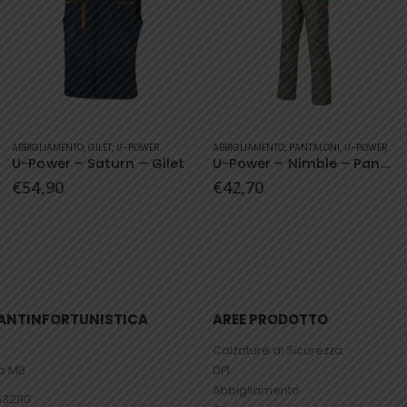
Questo prodotto ha più varianti. Le opzioni possono essere scelte nella pagina del prodotto
Questo prodotto ha più varianti. Le opzioni possono essere scelte nella pagina del prodotto
ABBIGLIAMENTO
,
PANTALONI
,
U-POWER
ABBIGLIAMENTO
,
JEANS
,
U-POWER
U-Power – Nimble – Pantaloni
U-Power – Traffic – Jeans
€
42,70
€
42,90
– ANTINFORTUNISTICA
AREE PRODOTTO
Calzature di Sicurezza
io MB
DPI
Abbigliamento
832110