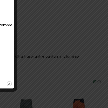
ettembre
orata ultra traspiranti e puntale in alluminio,