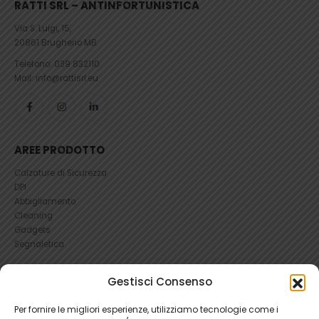
RATTI SRL – ANTINFORTUNISTICA
Via S. Luigi, 15,
20861 Brugherio MB
Telefono:
039 832110
Mail: info@rattisrl.eu
AREE PRODOTTO
Calzature di Sicurezza
DPI
Abbigliamento
Cleaning
Gadgets
Segnaletica
UTILI
Gestisci Consenso
RICHIEDI UN RESO
Per fornire le migliori esperienze, utilizziamo tecnologie come i
Condizioni e Resi