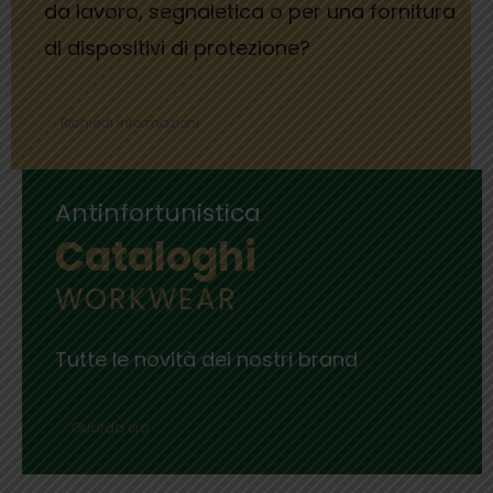
da lavoro, segnaletica o per una fornitura
di dispositivi di protezione?
Richiedi informazioni
Antinfortunistica
Cataloghi
WORKWEAR
Tutte le novità dei nostri brand
Guarda ora