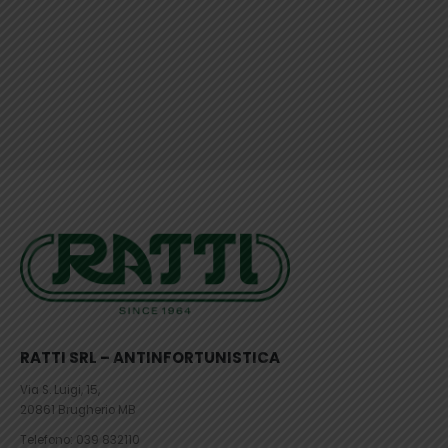
RATTI SRL – ANTINFORTUNISTICA
Via S. Luigi, 15,
20861 Brugherio MB
Telefono:
039 832110