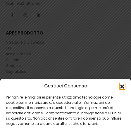
Mail: info@rattisrl.eu
AREE PRODOTTO
Calzature di Sicurezza
DPI
Abbigliamento
Cleaning
Gadgets
Segnaletica
UTILI
Gestisci Consenso
RICHIEDI UN RESO
Per fornire le migliori esperienze, utilizziamo tecnologie come i
Condizioni e Resi
cookie per memorizzare e/o accedere alle informazioni del
FAQ Antinfortunistica
dispositivo. Il consenso a queste tecnologie ci permetterà di
Richiesta Reso
elaborare dati come il comportamento di navigazione o ID unici
su questo sito. Non acconsentire o ritirare il consenso può influire
Cookie
e
Privacy
negativamente su alcune caratteristiche e funzioni.