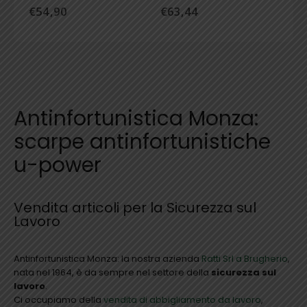
€
54,90
€
63,44
ha
ha
più
più
varianti.
varianti.
Le
Le
opzioni
opzioni
possono
possono
essere
essere
scelte
scelte
Antinfortunistica Monza:
nella
nella
scarpe antinfortunistiche
pagina
pagina
del
del
u-power
prodotto
prodotto
Vendita articoli per la Sicurezza sul
Lavoro
Antinfortunistica Monza: la nostra azienda
Ratti Srl a Brugherio
,
nata nel 1964, è da sempre nel settore della
sicurezza sul
lavoro
.
Ci occupiamo della
vendita di abbigliamento da lavoro
,