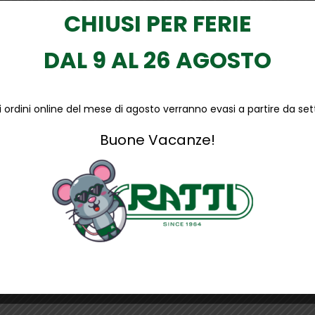
CHIUSI PER FERIE
DAL 9 AL 26 AGOSTO
li ordini online del mese di agosto verranno evasi a partire da s
Buone Vacanze!
D
er ambienti di lavoro dinamici. La tomaia in U-KNIT elasticizza
estituendo energia a ogni passo. Classe di protezione S1PS HI H
tattaci
lli di
scarpe antinfortunistiche
. Ti aspettiamo a Brugherio.