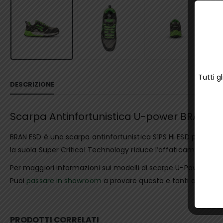
Tutti g
DESCRIZIONE
Scarpa Antinfortunistica U-power BRAN ES
BRAN ESD è una scarpa antinfortunistica S1PS HI ESD pensata p
la suola Super Critical Technology riduce l’affaticamento r
Per maggiori informazioni sui modelli di scarpe U-Power,
con
Puoi
passare in showroom
a provare questo e tanti altri mode
PRODOTTI CORRELATI