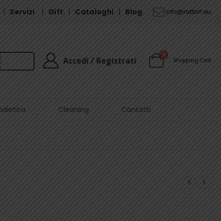
Servizi
Gift
Cataloghi
Blog
info@rattisrl.eu
0
Accedi / Registrati
Shopping Cart
naletica
Cleaning
Contatti