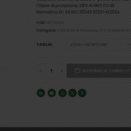
Classe di protezione:
S1PS HI HRO FO SR
Normativa EU: EN ISO 20345:2022+A1:2024
COD:
0RT20026
Categorie:
Calzature di Sicurezza
,
S1 P
,
Scarpa Bass
TAGLIA
AGGIUNGI AL CARRELLO