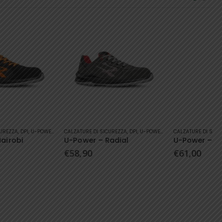
Questo prodotto ha più varianti. Le opzioni possono essere scelte nella pagina del prodotto
Questo prodotto ha più varianti. Le opzioni possono essere scelte nella pagina del prodotto
CALZATURE DI SICUREZZA
,
DPI
,
U-POWER
CALZATURE DI SICUREZZA
,
DPI
,
U-POWER
U-Power – Radial
U-Power – Nero
€
58,90
€
61,00