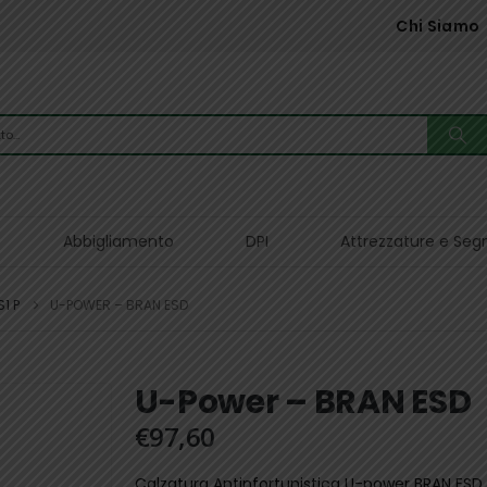
Chi Siamo
Abbigliamento
DPI
Attrezzature e Seg
S1 P
U-POWER – BRAN ESD
U-Power – BRAN ESD
€
97,60
Calzatura Antinfortunistica U-power BRAN ESD