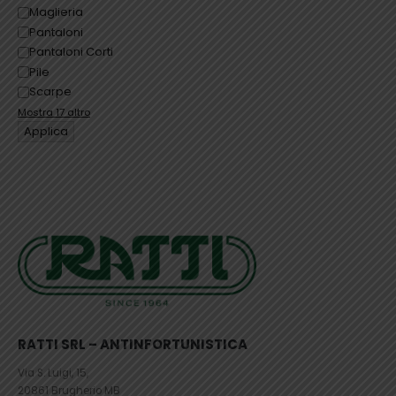
Maglieria
Pantaloni
Pantaloni Corti
Pile
Scarpe
Mostra 17 altro
Applica
RATTI SRL – ANTINFORTUNISTICA
Via S. Luigi, 15,
20861 Brugherio MB