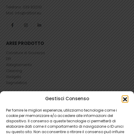
Telefono:
039 832110
Mail: info@rattisrl.eu
AREE PRODOTTO
Calzature di Sicurezza
DPI
Abbigliamento
Cleaning
Gadgets
Segnaletica
UTILI
Gestisci Consenso
RICHIEDI UN RESO
Per fornire le migliori esperienze, utilizziamo tecnologie come i
Condizioni e Resi
cookie per memorizzare e/o accedere alle informazioni del
FAQ Antinfortunistica
dispositivo. Il consenso a queste tecnologie ci permetterà di
Richiesta Reso
elaborare dati come il comportamento di navigazione o ID unici
Cookie
e
Privacy
su questo sito. Non acconsentire o ritirare il consenso può influire