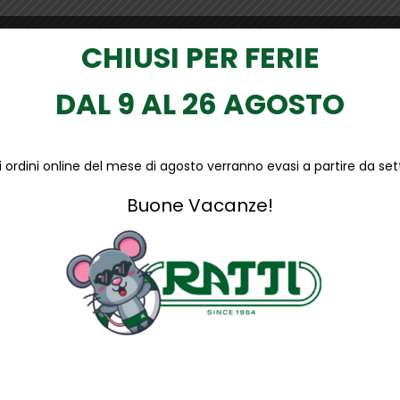
CHIUSI PER FERIE
DAL 9 AL 26 AGOSTO
li ordini online del mese di agosto verranno evasi a partire da s
Buone Vacanze!
ESD
è
progettata per offrire
massima
protezione
e
comfort in
ra traspirabilità e una calzata confortevole per l’intera giornata.
i perforazione. La calzatura Maya è interamente
metal free
, car
e aderenza, rendendola ideale per chi lavora in ambienti dinami
tattaci
lli di
scarpe antinfortunistiche
. Ti aspettiamo a Brugherio.