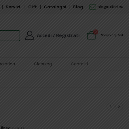
Servizi
Gift
Cataloghi
Blog
info@rattisrl.eu
0
Accedi / Registrati
Shopping Cart
naletica
Cleaning
Contatti
inea LEI&LEI