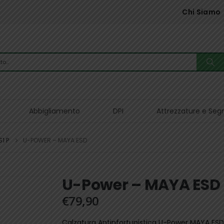
Chi Siamo
Abbigliamento
DPI
Attrezzature e Seg
S1 P
U-POWER – MAYA ESD
U-Power – MAYA ESD
€
79,90
Calzatura Antinfortunistica U-Power MAYA ESD l