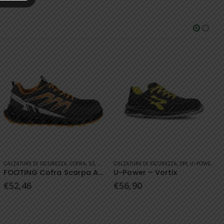
Questo prodotto ha più varianti. Le opzioni possono essere scelte nella pagina del prodotto
Questo prodotto ha più varianti. Le opzioni possono essere scelte nella pagina del prodotto
RPA BASSA
CALZATURE DI SICUREZZA
,
DPI
,
U-POWER
BASE
,
CALZATURE DI SICUREZZA
,
DPI
U-Power – Vortix
Base – K-Jump
€
56,90
€
115,90