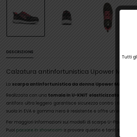
DESCRIZIONE
Tutti g
Calzatura antinfortunistica Upower MAYA 
La
scarpa antinfortunistica da donna Upower MAYA ESD
Realizzata con una
tomaia in U-KNIT elasticizzato
, assicu
antiforo ultra leggero garantisce sicurezza contro i rischi d
suola in EVA e gomma nera è resistente e offre un’eccellent
Per maggiori informazioni sui modelli di scarpe U-Power,
con
Puoi
passare in showroom
a provare questo e tanti altri mode