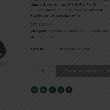
Classe di protezione: S1PS HI HRO FO SR
NORMATIVA EU: EN ISO 20345:2022+A1:2024
Resistente allo scivolamento
COD:
RE20046
Categorie:
Calzature di Sicurezza
,
S1 P
,
Scarpa Bass
Marca:
U-Power
TAGLIA
AGGIUNGI AL CARRELLO