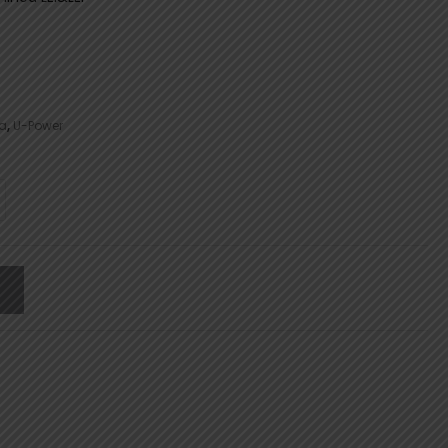
a
,
U-Power