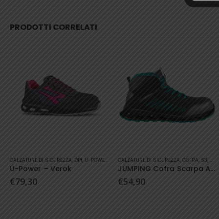
PRODOTTI CORRELATI
Questo prodotto ha più varianti. Le opzioni possono essere scelte nella pagina del prodotto
Questo prodotto ha più varianti. Le opzioni possono essere scelte nella pagina del prodotto
CALZATURE DI SICUREZZA
,
COFRA
,
S3
,
SCARPA ALTA
CALZATURE DI SICUREZZA
,
DIADORA UTILITY
JUMPING Cofra Scarpa Antinfortunistica
Diadora Utility – Run Net Airbox Low S1
€
54,90
€
97,90