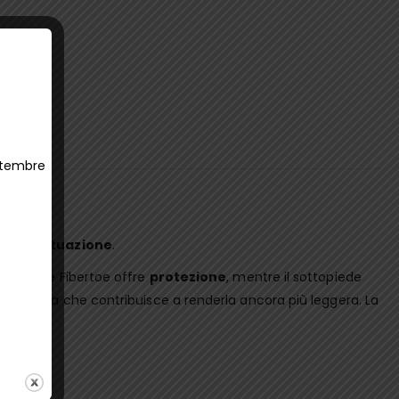
ettembre
 ogni situazione
.
 Il puntale Fibertoe offre
protezione
, mentre il sottopiede
atteristica che contribuisce a renderla ancora più leggera. La
ci.