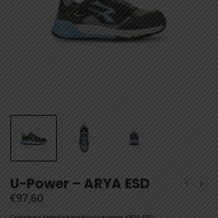
U-Power – ARYA ESD
€
97,60
Calzatura Antinfortunistica U-power ARYA ESD