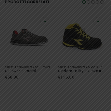
PRODOTTI CORRELATI
Questo prodotto ha più varianti. Le opzioni possono essere scelte nella pagina del prodotto
Questo prodotto ha più varianti. Le opzioni possono essere scelte nella pagina del prodotto
CALZATURE DI SICUREZZA
,
DIADORA UTILITY
,
DPI
CALZATURE DI SICUREZZA
,
DPI
,
U-POWER
Diadora Utility – Glove II High S3
U-Power – Londra
€
116,00
€
52,90