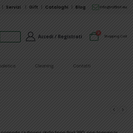
Servizi
Gift
Cataloghi
Blog
info@rattisrl.eu
0
Accedi / Registrati
Shopping Cart
naletica
Cleaning
Contatti
e comode U-Power della linea Red 360, con tomaia in