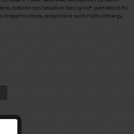
ne, collarino con tessuto in fibra Lycra®, puntalino in PU
o, antiperforazione, antiscivolo e suola PU/PU infinergy,