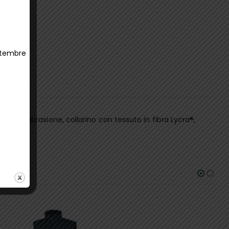
ettembre
e allabrasione, collarino con tessuto in fibra Lycra®,
ESD