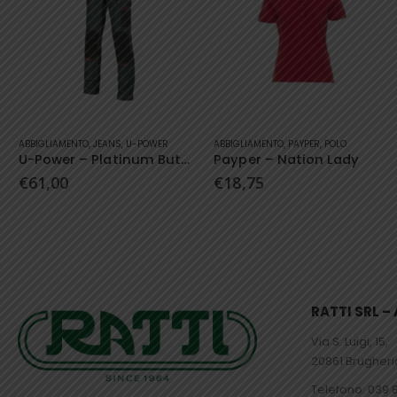
Questo prodotto ha più varianti. Le opzioni possono essere scelte nella pagina del prodotto
Questo prodotto ha più varianti. Le opzioni possono essere scelte nella pagina del prodotto
ABBIGLIAMENTO
,
JEANS
,
U-POWER
ABBIGLIAMENTO
,
PAYPER
,
POLO
U-Power – Platinum Button – Jeans
Payper – Nation Lady
€
61,00
€
18,75
RATTI SRL 
Via S. Luigi, 15,
20861 Brugher
Telefono:
039 