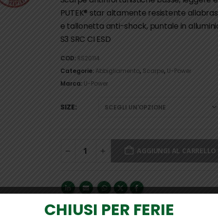
PUTEK® star altamente resistente allabrasio
e tallonetta anti-shock, puntale in allumini
S3 SRC CI ESD
COD:
RS20114
Categorie:
Abbigliamento
,
Scarpe
,
U-Power
Marca:
U-Power
SIZE
AGGIUNGI AL CARRELLO
CHIUSI PER FERIE