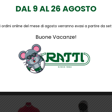
DAL 9 AL 26 AGOSTO
li ordini online del mese di agosto verranno evasi a partire da s
Buone Vacanze!
lla linea Red 360, con tomaia in PUTEK® star altamente resistent
 antiperforazione, antiscivolo e suola PU/PU infinergy, S3 SRC CI 