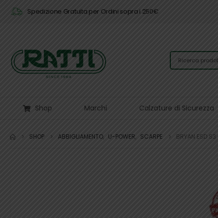
Spedizione Gratuita per Ordini sopra i 250€
Shop
Marchi
Calzature di Sicurezza
SHOP
ABBIGLIAMENTO
,
U-POWER
,
SCARPE
BRYAN ESD S3