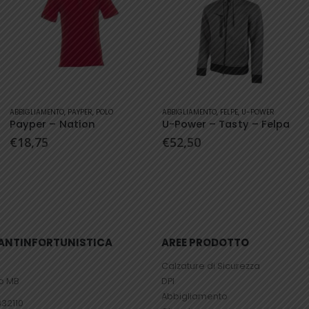
Questo prodotto ha più varianti. Le opzioni possono essere scelte nella pagina del prodotto
Questo prodotto ha più varianti. Le opzioni possono essere scelte nella pagina del prodotto
ABBIGLIAMENTO
,
PAYPER
,
POLO
ABBIGLIAMENTO
,
FELPE
,
U-POWER
Payper – Nation
U-Power – Tasty – Felpa
€
18,75
€
52,50
– ANTINFORTUNISTICA
AREE PRODOTTO
Calzature di Sicurezza
io MB
DPI
Abbigliamento
832110