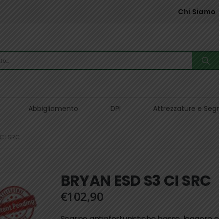
Chi Siamo
Abbigliamento
DPI
Attrezzature e Seg
 CI SRC
BRYAN ESD S3 CI SRC
€
102,90
Scarpe antinfortunistiche basse, leggere 