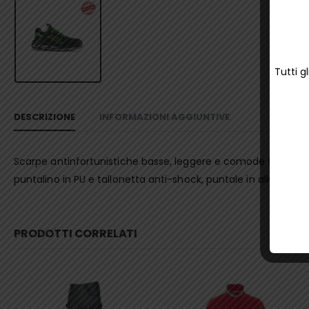
Tutti g
DESCRIZIONE
INFORMAZIONI AGGIUNTIVE
Scarpe antinfortunistiche basse, leggere e comode U-Power de
puntalino in PU e tallonetta anti-shock, puntale in alluminio,
PRODOTTI CORRELATI