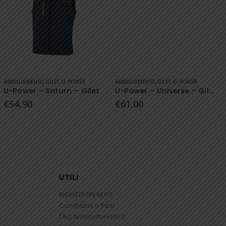
Questo prodotto ha più varianti. Le opzioni possono essere scelte nella pagina del prodotto
Questo prodotto ha più varianti. Le opzioni possono essere scelte nella pagina del prodotto
ABBIGLIAMENTO
,
GILET
,
U-POWER
ABBIGLIAMENTO
,
GILET
,
U-POWER
U-Power – Saturn – Gilet
U-Power – Universe – Gilet
€
54,90
€
61,00
UTILI
RICHIEDI UN RESO
Condizioni e Resi
FAQ Antinfortunistica