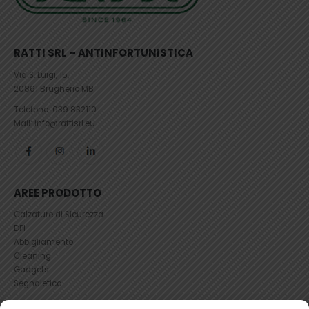
RATTI SRL – ANTINFORTUNISTICA
Via S. Luigi, 15,
20861 Brugherio MB
Telefono:
039 832110
Mail: info@rattisrl.eu
AREE PRODOTTO
Calzature di Sicurezza
DPI
Abbigliamento
Cleaning
Gadgets
Segnaletica