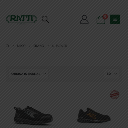
0
SHOP
BRAND
U-POWER