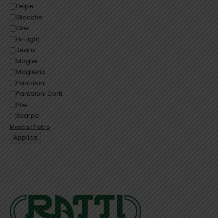
Felpe
Giacche
Gilet
Hi-Light
Jeans
Maglie
Maglieria
Pantaloni
Pantaloni Corti
Pile
Scarpe
Mostra 17 altro
Applica