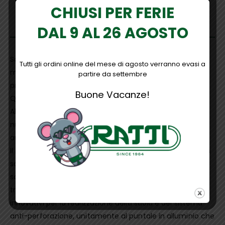
CHIUSI PER FERIE
DESCRIZIONE
DAL 9 AL 26 AGOSTO
Scarpe antinfortunistiche idrorepellenti con tomaia in
Tutti gli ordini online del mese di agosto verranno evasi a
morbida microfibra effetto Nabuk, in standard di
partire da settembre
protezione S3 SRC CI ESD.
Buone Vacanze!
Queste Scarpe da lavoro basse, con puntale Airtoe®
Aluminium leggero, montano una suola ultra leggera di
nuova generazione in mescola PU che è anti-abrasione,
antiolio, antiscivolo e antistatica.
Il nuovissimo sistema anti-perforazione, costituito da un
sottopiede tessile antiforo, rende questo modello di
scarpe da lavoro più leggere rispetto ai modelli
tradizionali. Infatti, lutilizzo di materiali altamente
innovativi per la realizzazione della suola e del sistema
anti-perforazione, unitamente al puntale in alluminio che