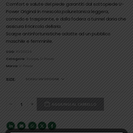
Comfort e salute del piede garantiti dal sottopiede U-
Power Original in mescola poliuretanica leggera,
comodo e traspirante, e dalla fodera a tunnel daria che
assicura il ricircolo dellaria.
Scarpe antinfortunistiche adatte ad un pubblico
maschile e femminile.
COD:
RV20024
Categorie:
Scarpe
,
U-Power
Marca:
U-Power
SIZE
AGGIUNGI AL CARRELLO