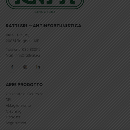
RATTI SRL – ANTINFORTUNISTICA
Via S. Luigi, 15,
20861 Brugherio MB
Telefono:
039 832110
Mail: info@rattisrl.eu
AREE PRODOTTO
Calzature di Sicurezza
DPI
Abbigliamento
Cleaning
Gadgets
Segnaletica