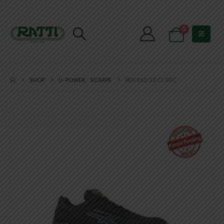
0
SHOP
U-POWER
,
SCARPE
BEN ESD S3 CI SRC