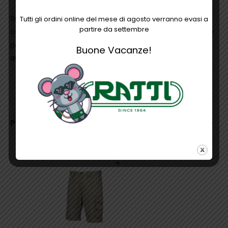
Scarpe antinfortunistiche basse totalmente “no metal”,
Tutti gli ordini online del mese di agosto verranno evasi a
partire da settembre
comode u power della linea Concept Plus, con tomaia in
pelle grana mina idrorepellente, puntale Composite,
Buone Vacanze!
antiperforazione, antiscivolo e suola PU/PU, S3 SRC
INFORMAZIONI AGGIUNTIVE
PRODOTTI CORRELATI