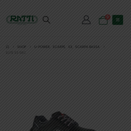
0
SHOP
U-POWER
,
SCARPE
,
S3
,
SCARPA BASSA
ELITE S3 SRC