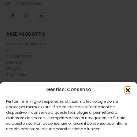
Mail: info@rattisrl.eu
AREE PRODOTTO
Calzature di Sicurezza
DPI
Abbigliamento
Cleaning
Gadgets
Segnaletica
UTILI
Gestisci Consenso
RICHIEDI UN RESO
Per fornire le migliori esperienze, utilizziamo tecnologie come i
Condizioni e Resi
cookie per memorizzare e/o accedere alle informazioni del
FAQ Antinfortunistica
dispositivo. Il consenso a queste tecnologie ci permetterà di
Richiesta Reso
elaborare dati come il comportamento di navigazione o ID unici
su questo sito. Non acconsentire o ritirare il consenso può influire
Cookie
e
Privacy
negativamente su alcune caratteristiche e funzioni.