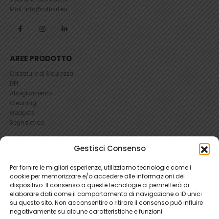
Mail: info@rattisrl.eu
AREE PRODOTTO
Calzature di Sicurezza
DPI
Abbigliamento
Cleaning
Gadgets
Segnaletica
UTILI
Gestisci Consenso
RICHIEDI UN RESO
Per fornire le migliori esperienze, utilizziamo tecnologie come i
Condizioni e Resi
cookie per memorizzare e/o accedere alle informazioni del
FAQ Antinfortunistica
dispositivo. Il consenso a queste tecnologie ci permetterà di
Richiesta Reso
elaborare dati come il comportamento di navigazione o ID unici
Cookie
e
Privacy
su questo sito. Non acconsentire o ritirare il consenso può influire
negativamente su alcune caratteristiche e funzioni.