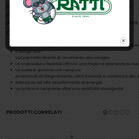
maggior parte dei terreni. La costituzione della calzatura
protegge
da umidità e sporcizia, mantenendo alto il comfort dei piedi.
Caratteristiche fondamentali
Fodera con design a calzino in tessuto ripstop senza cuciture
Il design low-
cut permette libertà di movimento alla caviglia
Le scanalature flessibili offrono una migliore aderenza su sup
La suola in gomma con ramponi
posizionati strategicamente, offre trazione e resistenza allo 
Intersuola ad alto assorbimento di energia
La fodera in neoprene offre una vestibilità avvolgente
PRODOTTI CORRELATI