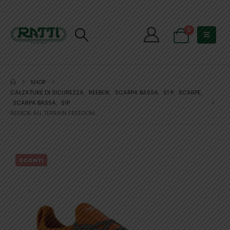
0
SHOP
CALZATURE DI SICUREZZA
,
REEBOK
,
SCARPA BASSA
,
S1 P
,
SCARPE
,
SCARPA BASSA
,
S1P
REEBOK ALL TERRAIN FREEDOM
SCONTI