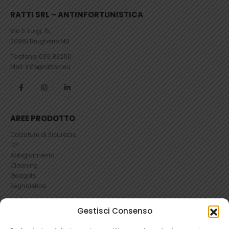
RATTI SRL – ANTINFORTUNISTICA
Via S. Luigi, 15,
20861 Brugherio MB
Telefono:
039 832110
Mail: info@rattisrl.eu
AREE PRODOTTO
Calzature di Sicurezza
DPI
Abbigliamento
Cleaning
Gadgets
Segnaletica
UTILI
Gestisci Consenso
RICHIEDI UN RESO