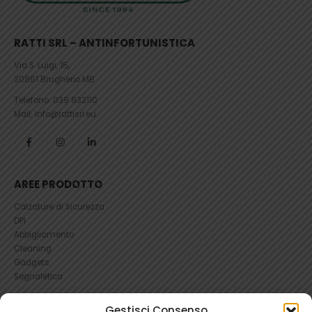
RATTI SRL – ANTINFORTUNISTICA
Via S. Luigi, 15,
20861 Brugherio MB
Telefono:
039 832110
Mail: info@rattisrl.eu
AREE PRODOTTO
Calzature di Sicurezza
DPI
Abbigliamento
Cleaning
Gadgets
Segnaletica
UTILI
Gestisci Consenso