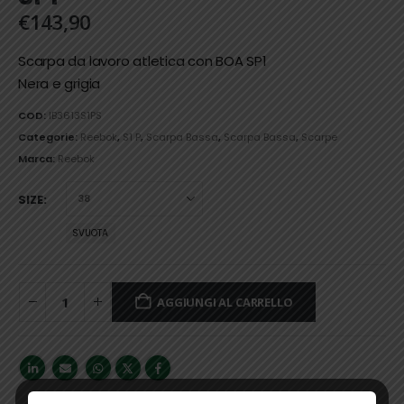
€
143,90
Scarpa da lavoro atletica con BOA SP1
Nera e grigia
COD:
IB3613S1PS
Categorie:
Reebok
,
S1 P
,
Scarpa Bassa
,
Scarpa Bassa
,
Scarpe
Marca:
Reebok
SIZE
SVUOTA
AGGIUNGI AL CARRELLO