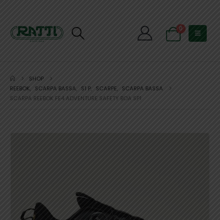
0
SHOP
REEBOK
,
SCARPA BASSA
,
S1 P
,
SCARPE
,
SCARPA BASSA
SCARPA REEBOK FE4 ADVENTURE SAFETY BOA SP1