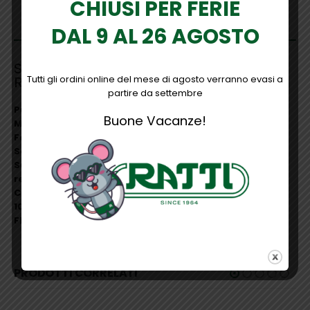
CHIUSI PER FERIE
DESCRIZIONE
DAL 9 AL 26 AGOSTO
Specifiche scarpa da lavoro atletica
Tutti gli ordini online del mese di agosto verranno evasi a
Reebok
partire da settembre
Punta Punta composita
Buone Vacanze!
Microfibra, tessuto e TPU
Fodera in microfibra
Soletta in schiuma di poliuretano modellato
Suola Intersuola Floatride Energy con pelle in gomma
resistente allo scivolamento e paraurti sulla punta
Caratteristiche Speciali
100% non metallico, punta extra larga, energia
Floatride
PRODOTTI CORRELATI