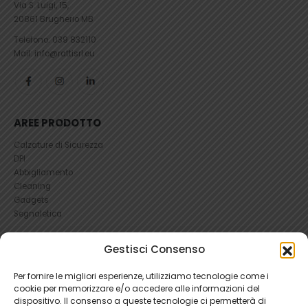
Via S. Luigi, 15,
20861 Brugherio MB
Telefono:
039 832110
Mail: info@rattisrl.eu
AREE PRODOTTO
Calzature di Sicurezza
DPI
Abbigliamento
Cleaning
Gadgets
Segnaletica
UTILI
Gestisci Consenso
RICHIEDI UN RESO
Per fornire le migliori esperienze, utilizziamo tecnologie come i
Condizioni e Resi
cookie per memorizzare e/o accedere alle informazioni del
FAQ Antinfortunistica
dispositivo. Il consenso a queste tecnologie ci permetterà di