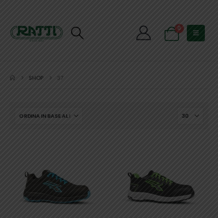
0
SHOP
37