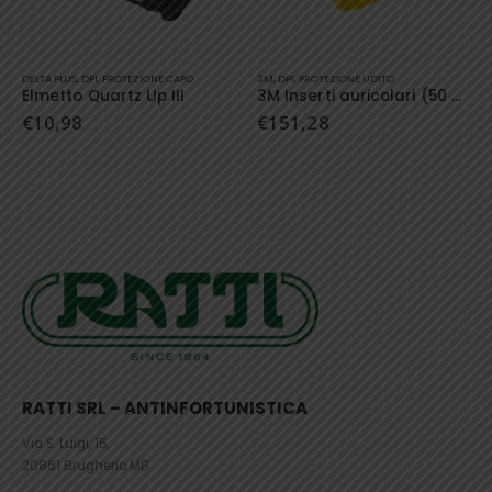
Questo prodotto ha più varianti. Le opzioni possono essere scelte nella pagina del prodotto
DELTA PLUS
,
DPI
,
PROTEZIONE CAPO
3M
,
DPI
,
PROTEZIONE UDITO
Elmetto Quartz Up III
3M Inserti auricolari (50 pezzi)
€
10,98
€
151,28
RATTI SRL – ANTINFORTUNISTICA
Via S. Luigi, 15,
20861 Brugherio MB