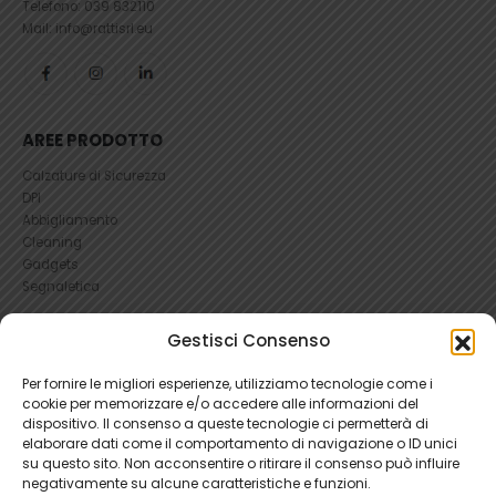
Telefono:
039 832110
Mail: info@rattisrl.eu
AREE PRODOTTO
Calzature di Sicurezza
DPI
Abbigliamento
Cleaning
Gadgets
Segnaletica
UTILI
Gestisci Consenso
RICHIEDI UN RESO
Per fornire le migliori esperienze, utilizziamo tecnologie come i
Condizioni e Resi
cookie per memorizzare e/o accedere alle informazioni del
FAQ Antinfortunistica
dispositivo. Il consenso a queste tecnologie ci permetterà di
Richiesta Reso
elaborare dati come il comportamento di navigazione o ID unici
su questo sito. Non acconsentire o ritirare il consenso può influire
Cookie
e
Privacy
negativamente su alcune caratteristiche e funzioni.