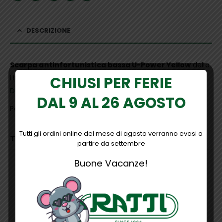
DESCRIZIONE
Scarpa antinfortunistica bassa U-Power Yellow
della
CHIUSI PER FERIE
Linea Red Lion.
Dichiarazione di conformità del produttore
.
DAL 9 AL 26 AGOSTO
Per maggiori informazioni
contattaci
.
Tutti gli ordini online del mese di agosto verranno evasi a
TI POTREBBE INTERESSARE…
partire da settembre
Buone Vacanze!