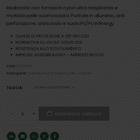
Realizzate con tomaia in nylon ultra traspirante e
morbida pelle scamosciata. Puntale in alluminio, anti
perforazione, antiscivolo e suola PU/PU infinergy.
CLASSE DI PROTEZIONE II: S1P SRC ESD
NORMATIVA EU: EN ISO 20345:2011
RESISTENZA ALLO SCIVOLAMENTO
IMPIEGHI: ASSEMBLAGGIO – AMBIENTI SECCHI
COD:
RL20386
Categorie:
Calzature di Sicurezza
,
DPI
,
U-Power
TAGLIA
AGGIUNGI AL CARRELLO