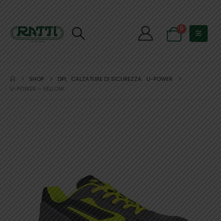
0
SHOP
DPI
,
CALZATURE DI SICUREZZA
,
U-POWER
U-POWER – YELLOW