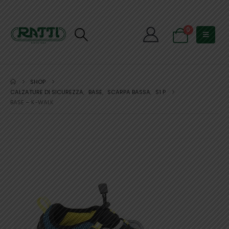
0
SHOP
CALZATURE DI SICUREZZA
,
BASE
,
SCARPA BASSA
,
S1 P
BASE – K-WALK