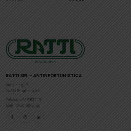
RATTI SRL – ANTINFORTUNISTICA
Via S. Luigi, 15,
20861 Brugherio MB
Telefono:
039 832110
Mail: info@rattisrl.eu