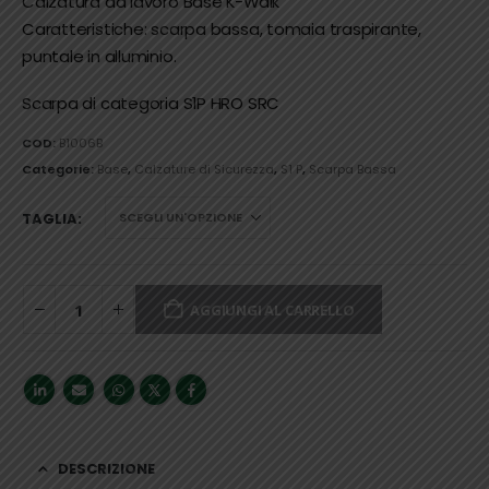
Calzatura da lavoro Base K-Walk
Caratteristiche: scarpa bassa, tomaia traspirante,
puntale in alluminio.
Scarpa di categoria S1P HRO SRC
COD:
B1006B
Categorie:
Base
,
Calzature di Sicurezza
,
S1 P
,
Scarpa Bassa
TAGLIA
AGGIUNGI AL CARRELLO
DESCRIZIONE