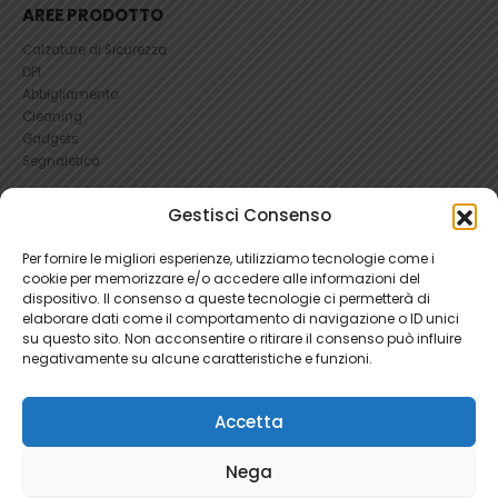
AREE PRODOTTO
Calzature di Sicurezza
DPI
Abbigliamento
Cleaning
Gadgets
Segnaletica
Gestisci Consenso
UTILI
RICHIEDI UN RESO
Per fornire le migliori esperienze, utilizziamo tecnologie come i
Condizioni e Resi
cookie per memorizzare e/o accedere alle informazioni del
FAQ Antinfortunistica
dispositivo. Il consenso a queste tecnologie ci permetterà di
elaborare dati come il comportamento di navigazione o ID unici
Richiesta Reso
su questo sito. Non acconsentire o ritirare il consenso può influire
Cookie
e
Privacy
negativamente su alcune caratteristiche e funzioni.
Accetta
Nega
Ratti Srl - Antinfortunistica | P.Iva 04465280966 | 1781345