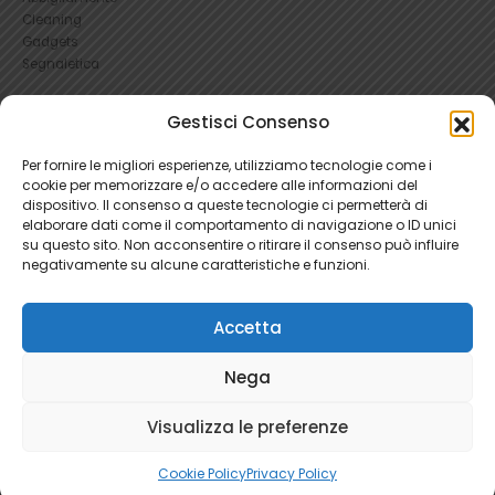
Cleaning
Gadgets
Segnaletica
UTILI
Gestisci Consenso
RICHIEDI UN RESO
Per fornire le migliori esperienze, utilizziamo tecnologie come i
Condizioni e Resi
cookie per memorizzare e/o accedere alle informazioni del
FAQ Antinfortunistica
dispositivo. Il consenso a queste tecnologie ci permetterà di
Richiesta Reso
elaborare dati come il comportamento di navigazione o ID unici
Cookie
e
Privacy
su questo sito. Non acconsentire o ritirare il consenso può influire
negativamente su alcune caratteristiche e funzioni.
Accetta
Nega
Ratti Srl - Antinfortunistica | P.Iva 04465280966 | 1781345
Visualizza le preferenze
Cookie Policy
Privacy Policy