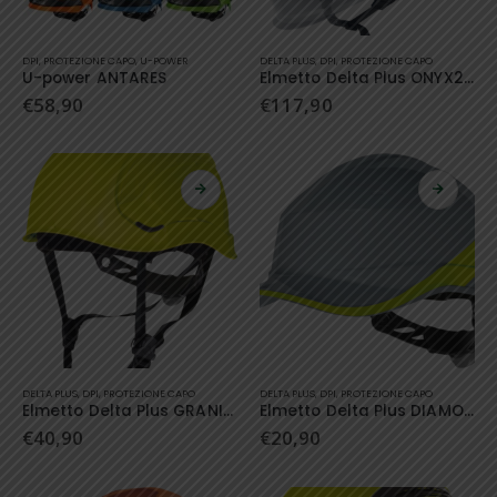
Questo
DPI
,
PROTEZIONE CAPO
,
U-POWER
DELTA PLUS
,
DPI
,
PROTEZIONE CAPO
prodotto
U-power ANTARES
Elmetto Delta Plus ONYX2 BLANC
ha
€
58,90
€
117,90
più
varianti.
Le
opzioni
possono
essere
scelte
nella
pagina
del
prodotto
Questo
Questo
DELTA PLUS
,
DPI
,
PROTEZIONE CAPO
DELTA PLUS
,
DPI
,
PROTEZIONE CAPO
prodotto
prodotto
Elmetto Delta Plus GRANITE PEAK
Elmetto Delta Plus DIAMOND V
ha
ha
€
40,90
€
20,90
più
più
varianti.
varianti.
Le
Le