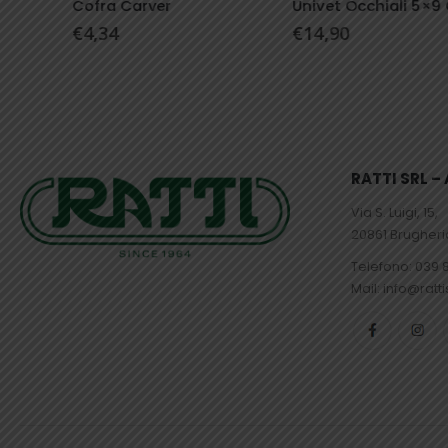
Cofra Carver
Univet Occhiali 5×9 Clear 2
€
4,34
€
14,90
RATTI SRL 
Via S. Luigi, 15,
20861 Brugher
Telefono:
039 
Mail: info@ratti