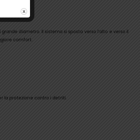
ort.
grande diametro. Il sistema si sposta verso l’alto e verso il
ggiore comfort.
la protezione contro i detriti.