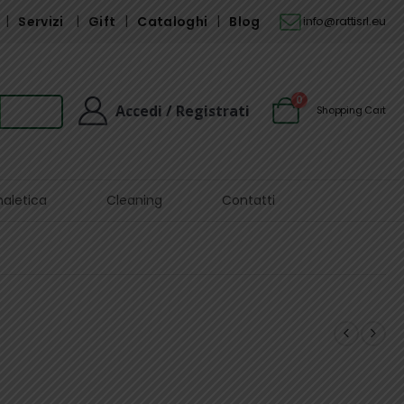
Servizi
Gift
Cataloghi
Blog
info@rattisrl.eu
0
Accedi / Registrati
Shopping Cart
naletica
Cleaning
Contatti