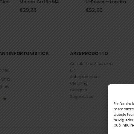
Moldex Cuffie M4
U-Power – Londra
€
29,28
€
52,90
– ANTINFORTUNISTICA
AREE PRODOTTO
Calzature di Sicurezza
io MB
DPI
Abbigliamento
832110
Cleaning
srl.eu
Gadgets
Segnaletica
Per fornire
memorizzare
queste tec
navigazione
può influir