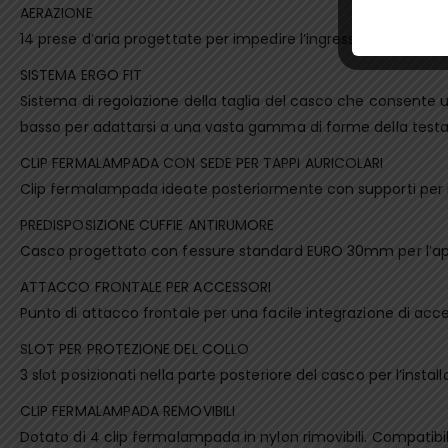
AERAZIONE
14 prese d’aria progettate per impedire l’ingresso di detriti e
SISTEMA ERGO FIT
Sistema di regolazione della taglia del casco che consente una
basso per adattarsi a una vasta gamma di forme della testa
CLIP FERMALAMPADA CON SEDE PER TAPPI AURICOLARI
Clip fermalampada ideate posteriormente con supporti per il 
PREDISPOSIZIONE CUFFIE ANTIRUMORE
Casco progettato con fessure standard EURO 30mm per l’app
ATTACCO FRONTALE PER ACCESSORI
Punto di attacco frontale per una facile integrazione di acc
SLOT PER PROTEZIONE DEL COLLO
3 slot posizionati nella parte posteriore del casco per l’instal
CLIP FERMALAMPADA REMOVIBILI
Dotato di 4 clip fermalampada in nylon rimovibili. Compatib