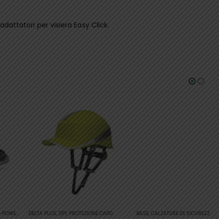
dattatori per visiera Easy Click.
Questo prodotto ha più varianti. Le opzioni possono essere scelte nella pagina del prodotto
Questo prodotto ha più varianti. Le opzioni possono essere scelte nella pagina del prodotto
DELTA PLUS
,
DPI
,
PROTEZIONE CAPO
BASE
,
CALZATURE DI SICUREZZA
,
DPI