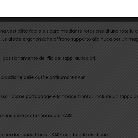
 canali interni per una maggiore traspirabilità e un ulteriore comf
 vestibilità facile e sicura mediante rotazione di una rotella di 
. Le alette ergonomiche offrono supporto alla nuca per un ma
posizionamento del filo dei tappi auricolari.
licazione delle cuffie antirumore KASK.
essori come portabadge e lampade frontali. Include un tappo per 
lazione delle protezioni nucali KASK.
ile con lampade frontali KASK con bande elastiche.