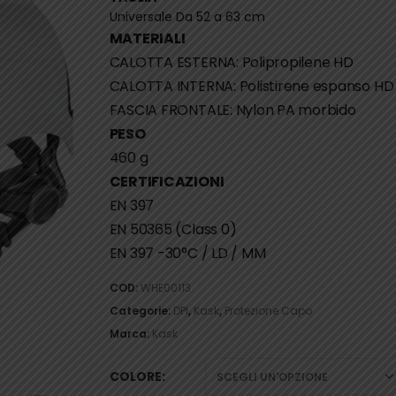
Universale Da 52 a 63 cm
MATERIALI
CALOTTA ESTERNA: Polipropilene HD
CALOTTA INTERNA: Polistirene espanso HD
FASCIA FRONTALE: Nylon PA morbido
PESO
460 g
CERTIFICAZIONI
EN 397
EN 50365 (Class 0)
EN 397 -30°C / LD / MM
COD:
WHE00113
Categorie:
DPI
,
Kask
,
Protezione Capo
Marca:
Kask
COLORE