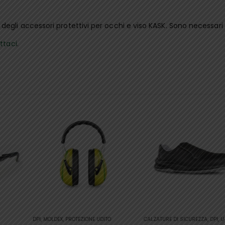
egli accessori protettivi per occhi e viso KASK. Sono necessari a
ttaci
.
Questo prodotto ha più varianti. Le opzioni possono essere scelte nella pagina del prodotto
DPI
,
MOLDEX
,
PROTEZIONE UDITO
CALZATURE DI SICUREZZA
,
DPI
,
U-POWER