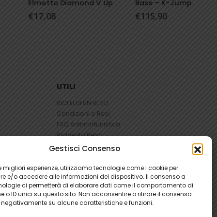
Elmetto Diamond V Up
Base – K-Jump
€
17,08
€
115,90
UTILI
RICHIEDI UN RESO
Condizioni e Resi
FAQ Antinfortunistica
Richiesta Reso
Cookie
e
Privacy
Gestisci Consenso
 le migliori esperienze, utilizziamo tecnologie come i cookie per
 e/o accedere alle informazioni del dispositivo. Il consenso a
nologie ci permetterà di elaborare dati come il comportamento di
 o ID unici su questo sito. Non acconsentire o ritirare il consenso
e negativamente su alcune caratteristiche e funzioni.