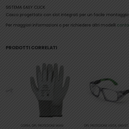
SISTEMA EASY CLICK
Casco progettato con slot integrati per un facile montaggio d
Per maggiori informazioni o per richiedere altri modelli
conta
PRODOTTI CORRELATI
Questo prodotto ha più varianti. Le opzioni possono essere scelte nella pagina del prodotto
COFRA
,
DPI
,
PROTEZIONE MANI
DPI
,
PROTEZIONE VISTA
,
UNIVET