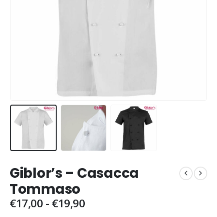
Giblor’s – Casacca
Tommaso
Fascia
€
17,00
-
€
19,90
di