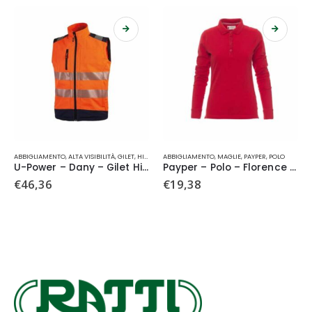
Questo prodotto ha più varianti. Le opzioni possono essere scelte nella pagina del prodotto
Questo prodotto ha più varianti. Le opzioni possono essere scelte nella pagina del prodotto
Qu
ABBIGLIAMENTO
,
ALTA VISIBILITÀ
,
GILET
,
HI-LIGHT
ABBIGLIAMENTO
,
U-POWER
,
MAGLIE
,
PAYPER
,
POLO
U-Power – Dany – Gilet Hi-Light
Payper – Polo – Florence Lady
€
46,36
€
19,38