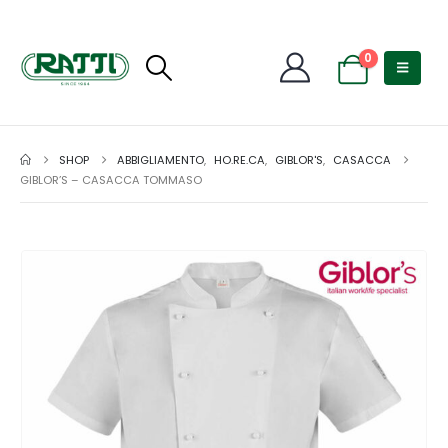
0
SHOP
ABBIGLIAMENTO
,
HO.RE.CA
,
GIBLOR'S
,
CASACCA
GIBLOR’S – CASACCA TOMMASO