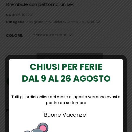
prezzo:
Grembiule con pettorina, unisex.
da
COD:
Q8H00201
€6,60
a
Categorie:
Abbigliamento
,
Giblor's
,
Grembiule
,
HO.RE.CA
€8,30
COLORE
AGGIUNGI AL CARRELLO
CHIUSI PER FERIE
DAL 9 AL 26 AGOSTO
Tutti gli ordini online del mese di agosto verranno evasi a
partire da settembre
PRODOTTI CORRELATI
Buone Vacanze!