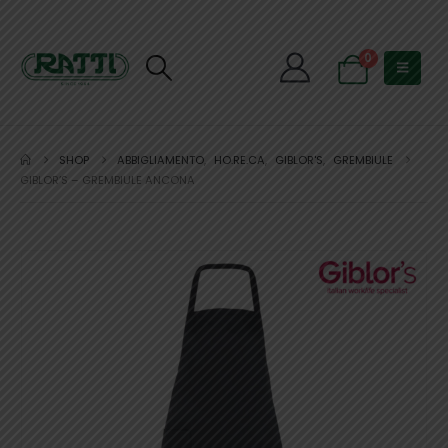
0
SHOP
ABBIGLIAMENTO
,
HO.RE.CA
,
GIBLOR'S
,
GREMBIULE
GIBLOR’S – GREMBIULE ANCONA