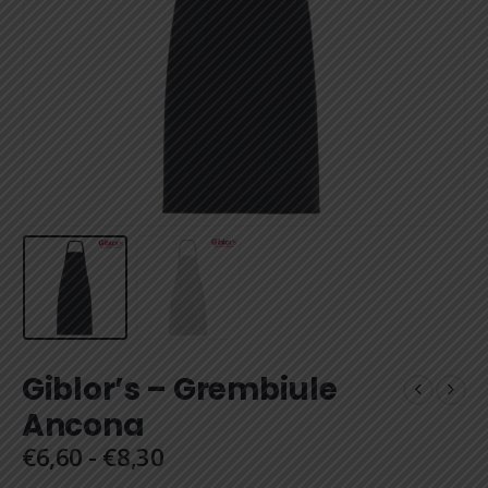
Giblor’s – Grembiule
Ancona
Fascia
€
6,60
-
€
8,30
di