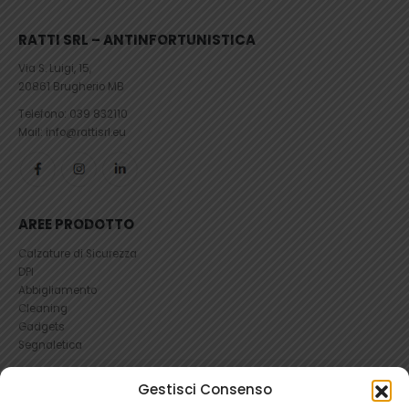
RATTI SRL – ANTINFORTUNISTICA
Via S. Luigi, 15,
20861 Brugherio MB
Telefono:
039 832110
Mail: info@rattisrl.eu
AREE PRODOTTO
Calzature di Sicurezza
DPI
Abbigliamento
Cleaning
Gadgets
Segnaletica
UTILI
Gestisci Consenso