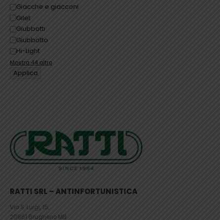
Giacche e giacconi
Gilet
Giubbotti
Giubbotto
Hi-Light
Mostra 44 altro
Applica
RATTI SRL – ANTINFORTUNISTICA
Via S. Luigi, 15,
20861 Brugherio MB