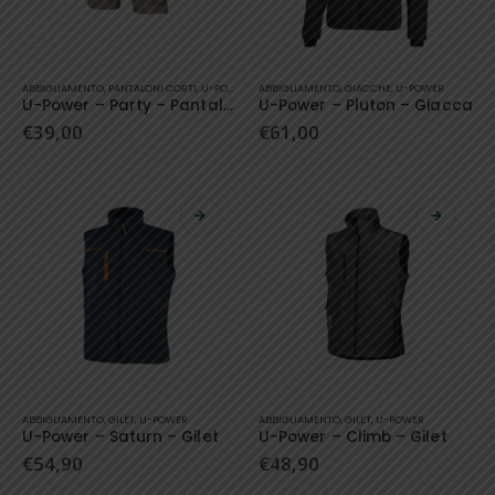
del
del
prodotto
prodotto
Questo
Questo
ABBIGLIAMENTO
,
PANTALONI CORTI
,
U-POWER
ABBIGLIAMENTO
,
GIACCHE
,
U-POWER
prodotto
prodotto
U-Power – Party – Pantaloni Corti
U-Power – Pluton – Giacca
ha
ha
€
39,00
€
61,00
più
più
varianti.
varianti.
Le
Le
opzioni
opzioni
possono
possono
essere
essere
scelte
scelte
nella
nella
pagina
pagina
del
del
prodotto
prodotto
Questo
Questo
ABBIGLIAMENTO
,
GILET
,
U-POWER
ABBIGLIAMENTO
,
GILET
,
U-POWER
prodotto
prodotto
U-Power – Saturn – Gilet
U-Power – Climb – Gilet
ha
ha
€
54,90
€
48,90
più
più
varianti.
varianti.