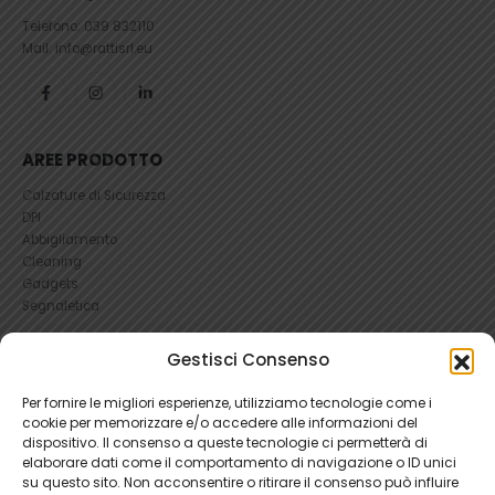
Telefono:
039 832110
Mail: info@rattisrl.eu
AREE PRODOTTO
Calzature di Sicurezza
DPI
Abbigliamento
Cleaning
Gadgets
Segnaletica
UTILI
Gestisci Consenso
RICHIEDI UN RESO
Per fornire le migliori esperienze, utilizziamo tecnologie come i
Condizioni e Resi
cookie per memorizzare e/o accedere alle informazioni del
FAQ Antinfortunistica
dispositivo. Il consenso a queste tecnologie ci permetterà di
Richiesta Reso
elaborare dati come il comportamento di navigazione o ID unici
su questo sito. Non acconsentire o ritirare il consenso può influire
Cookie
e
Privacy