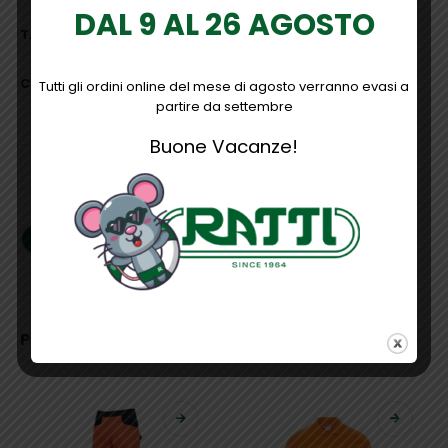
DAL 9 AL 26 AGOSTO
TAGLIE ABBIGLIAMENTO
COLORE
Tutti gli ordini online del mese di agosto verranno evasi a
partire da settembre
Buone Vacanze!
AGGIUNGI AL CARRELLO
PRODOTTI CORRELATI