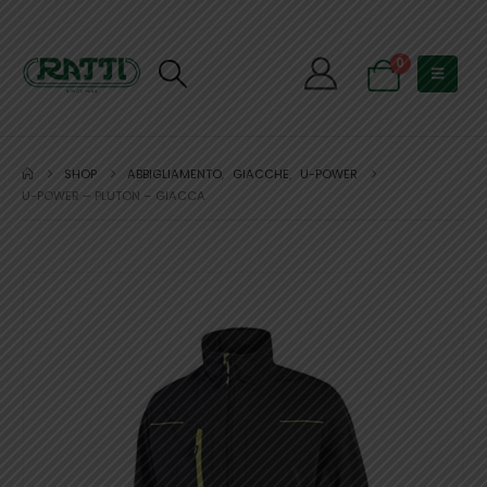
0
SHOP
ABBIGLIAMENTO
,
GIACCHE
,
U-POWER
U-POWER – PLUTON – GIACCA