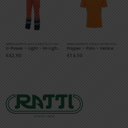
Questo prodotto ha più varianti. Le opzioni possono essere scelte nella pagina del prodotto
Questo prodotto ha più varianti. Le opzioni possono essere scelte nella pagina del prodotto
,
PANTALONI
ABBIGLIAMENTO
,
U-POWER
,
MAGLIE
,
PAYPER
,
POLO
ABBIGLIAMENTO
,
ALTA VISIBILITÀ
,
GILET
,
HI-LIGHT
Payper – Polo – Venice
U-Power – Smart – Gilet Hi-Light
€
14,50
€
40,30