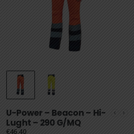
U-Power – Beacon – Hi-
Lught – 290 G/MQ
€
46,40