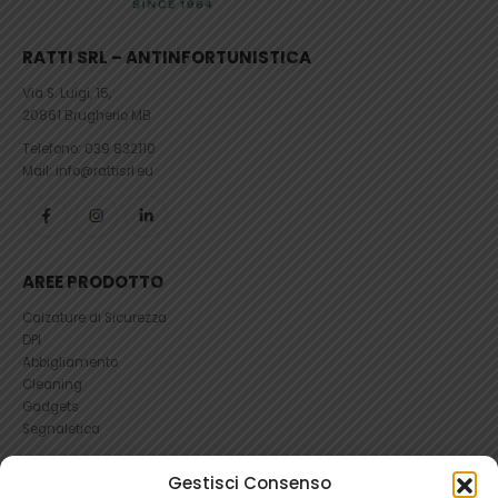
RATTI SRL – ANTINFORTUNISTICA
Via S. Luigi, 15,
20861 Brugherio MB
Telefono:
039 832110
Mail: info@rattisrl.eu
AREE PRODOTTO
Calzature di Sicurezza
DPI
Abbigliamento
Cleaning
Gadgets
Segnaletica
Gestisci Consenso
UTILI