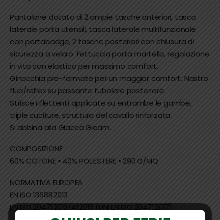
Pantalone dotato di 2 ampie tasche anteriori, tasca
laterale porta utensili, tasca laterale multifunzionale
con portabadge, 2 tasche posteriori con chiusura di
sicurezza a velcro. Fettuccia porta martello, regolazione
in vita con elastico per massimo comfort.
Ginocchia pre-formate per un maggior comfort. Nastro
fluo/reflex su passante tubolare posteriore.
Strisce riflettenti applicate su entrambe le gambe,
triple cuciture, struttura del cavallo rinforzata.
Si abbina alla Giacca Gleam.
COMPOSIZIONE
​​​​​​​60% COTONE • 40% POLIESTERE • 290 G/MQ
NORMATIVA EUROPEA
EN ISO 13688:2013
EN ISO 20471:2013/A1:2016 (UNI EN ISO 20471:2017)