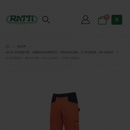
0
SHOP
ALTA VISIBILITÀ
,
ABBIGLIAMENTO
,
PANTALONI
,
U-POWER
,
HI-LIGHT
U-POWER – BEACON – HI-LUGHT – 290 G/MQ