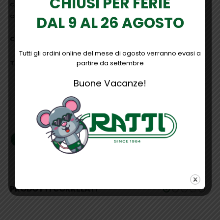
CHIUSI PER FERIE
COD:
HL156YF
Categorie:
Abbigliamento
,
Alta Visibilità
,
Hi-Light
,
Pantaloni
,
U-Power
DAL 9 AL 26 AGOSTO
COLORE
Tutti gli ordini online del mese di agosto verranno evasi a
TAGLIE ABBIGLIAMENTO
partire da settembre
Buone Vacanze!
AGGIUNGI AL CARRELLO
PRODOTTI CORRELATI