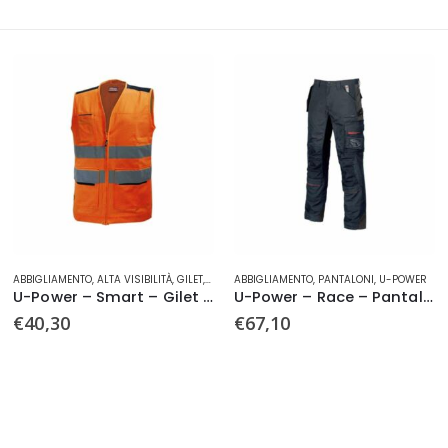
Questo prodotto ha più varianti. Le opzioni possono essere scelte nella pagina del prodotto
Questo prodotto ha più varianti. Le opzioni possono essere scelte nella pagina del prodotto
ILET
,
HI-LIGHT
ABBIGLIAMENTO
,
U-POWER
,
PANTALONI
,
U-POWER
ABBIGLIAMENTO
,
ALTA VISIBILITÀ
,
HI-L
U-Power – Smart – Gilet Hi-Light
U-Power – Race – Pantaloni
€
67,10
€
42,90