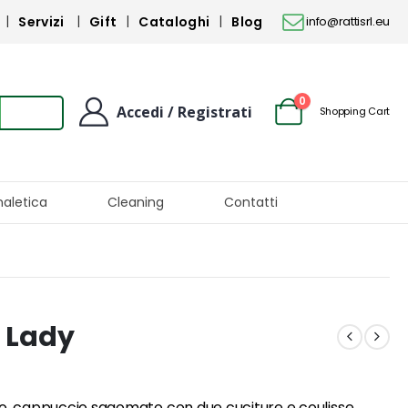
Servizi
Gift
Cataloghi
Blog
info@rattisrl.eu
0
Accedi / Registrati
Shopping Cart
naletica
Cleaning
Contatti
0 Lady
o, cappuccio sagomato con due cuciture e coulisse,