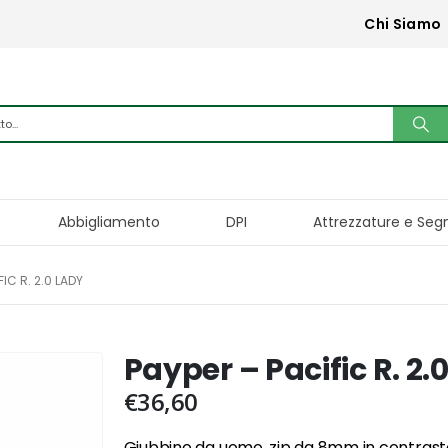
Chi Siamo
Abbigliamento
DPI
Attrezzature e Seg
IC R. 2.0 LADY
Payper – Pacific R. 2.
€
36,60
Giubbino da uomo, zip da 8mm in contrast