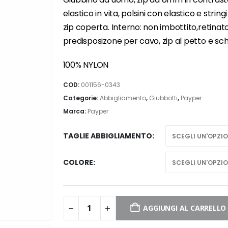
elastico in vita, polsini con elastico e str
zip coperta. Interno: non imbottito,retin
predisposizone per cavo, zip al petto e sc
100% NYLON
COD:
001156-0343
Categorie:
Abbigliamento
,
Giubbotti
,
Payper
Marca:
Payper
TAGLIE ABBIGLIAMENTO
COLORE
AGGIUNGI AL CARRELLO