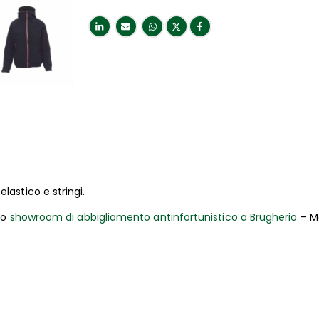
CHIUSI PER FERIE
DAL 9 AL 26 AGOSTO
li ordini online del mese di agosto verranno evasi a partire da s
Buone Vacanze!
lastico e stringi.
tro
showroom di abbigliamento antinfortunistico a Brugherio
– M