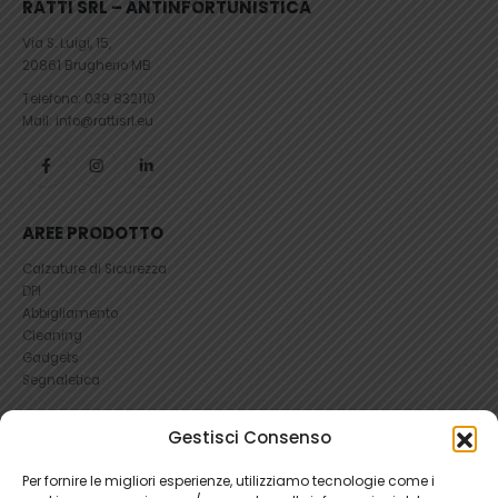
RATTI SRL – ANTINFORTUNISTICA
Via S. Luigi, 15,
20861 Brugherio MB
Telefono:
039 832110
Mail: info@rattisrl.eu
AREE PRODOTTO
Calzature di Sicurezza
DPI
Abbigliamento
Cleaning
Gadgets
Segnaletica
UTILI
Gestisci Consenso
RICHIEDI UN RESO
Per fornire le migliori esperienze, utilizziamo tecnologie come i
Condizioni e Resi