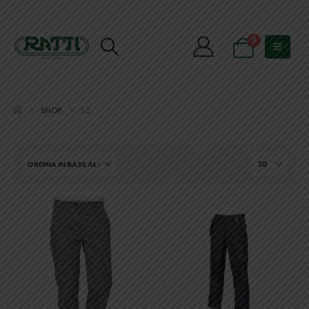
0
SHOP
52