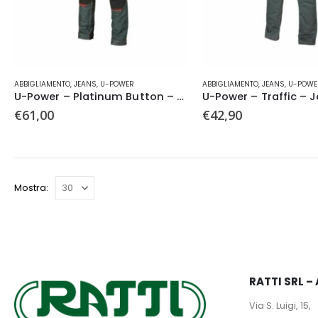
del
del
prodotto
prodotto
Questo
Questo
ABBIGLIAMENTO
,
JEANS
,
U-POWER
ABBIGLIAMENTO
,
JEANS
,
U-POWE
prodotto
prodotto
U-Power – Platinum Button – Jeans
U-Power – Traffic – 
ha
ha
€
61,00
€
42,90
più
più
varianti.
varianti.
Le
Le
opzioni
opzioni
possono
possono
Mostra:
essere
essere
scelte
scelte
nella
nella
pagina
pagina
del
del
prodotto
prodotto
RATTI SRL 
Via S. Luigi, 15,