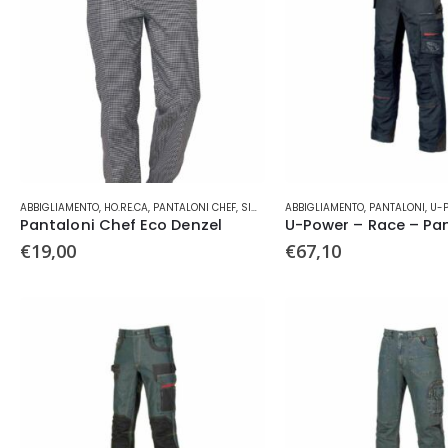
Questo
Questo
ABBIGLIAMENTO
,
HO.RE.CA
,
PANTALONI CHEF
,
SIGGI
ABBIGLIAMENTO
,
PANTALONI
,
U-
prodotto
prodotto
Pantaloni Chef Eco Denzel
U-Power – Race – Pa
ha
ha
€
19,00
€
67,10
più
più
varianti.
varianti.
Le
Le
opzioni
opzioni
possono
possono
Tutti g
essere
essere
scelte
scelte
nella
nella
pagina
pagina