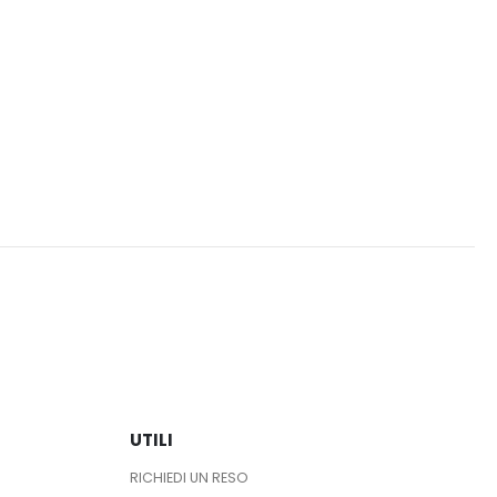
del
prodotto
UTILI
RICHIEDI UN RESO