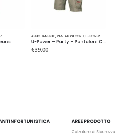
del
del
prodotto
prodotto
Questo
R
ABBIGLIAMENTO
,
PANTALONI CORTI
,
U-POWER
prodotto
Jeans
U-Power – Party – Pantaloni Corti
ha
€
39,00
più
varianti.
Le
opzioni
possono
essere
scelte
nella
pagina
del
prodotto
– ANTINFORTUNISTICA
AREE PRODOTTO
Calzature di Sicurezza