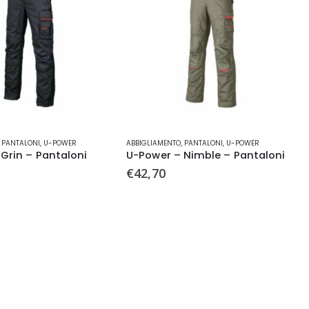
Questo
,
PANTALONI
,
U-POWER
ABBIGLIAMENTO
,
PANTALONI
,
U-POWER
prodotto
Grin – Pantaloni
U-Power – Nimble – Pantaloni
ha
€
42,70
più
varianti.
Le
opzioni
possono
ettembre
essere
scelte
nella
pagina