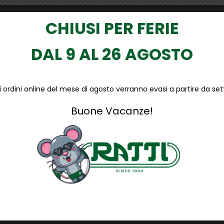
CHIUSI PER FERIE
DAL 9 AL 26 AGOSTO
li ordini online del mese di agosto verranno evasi a partire da s
Buone Vacanze!
repellente, inserti in reflex, inserti in tessuto antiabrasione p
rezzi, porta badge a scomparsa, zona del ginocchio ergonomica pr