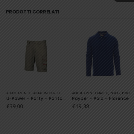
PRODOTTI CORRELATI
Questo prodotto ha più varianti. Le opzioni possono essere scelte nella pagina del prodotto
Questo prodotto ha più varianti. Le opzioni possono essere scelte nella pagina del prodotto
ABBIGLIAMENTO
,
PANTALONI CORTI
,
U-POWER
ABBIGLIAMENTO
,
MAGLIE
,
PAYPER
,
POLO
U-Power – Party – Pantaloni Corti
Payper – Polo – Florence
€
39,00
€
19,38