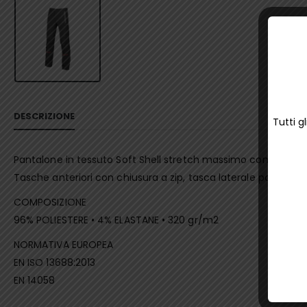
DESCRIZIONE
Tutti g
Pantalone in tessuto Soft Shell stretch massimo comfort, idro
Tasche anteriori con chiusura a zip, tasca laterale porta att
COMPOSIZIONE
​​​​​​​96% POLIESTERE • 4% ELASTANE • 320 gr/m2
NORMATIVA EUROPEA
​​​​​​​EN ISO 13688:2013
EN 14058