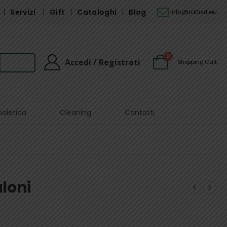
Servizi
Gift
Cataloghi
Blog
info@rattisrl.eu
0
Accedi / Registrati
Shopping Cart
naletica
Cleaning
Contatti
loni