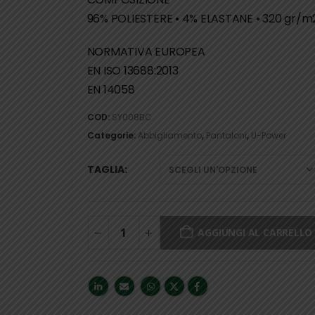
​​​​​​​96% POLIESTERE • 4% ELASTANE • 320 gr/m
NORMATIVA EUROPEA
​​​​​​​EN ISO 13688:2013
EN 14058
COD:
SY008BC
Categorie:
Abbigliamento
,
Pantaloni
,
U-Power
TAGLIA
AGGIUNGI AL CARRELLO