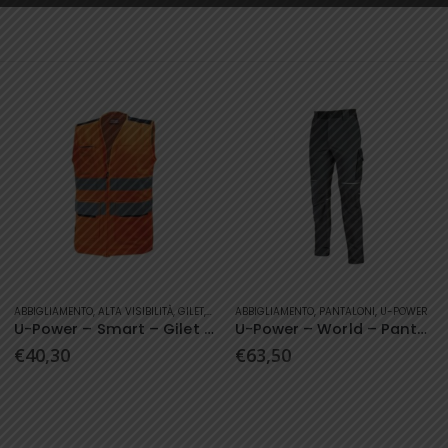
Questo prodotto ha più varianti. Le opzioni possono essere scelte nella pagina del prodotto
Questo prodotto ha più varianti. Le opzioni possono essere scelte nella pagina del prodotto
ABBIGLIAMENTO
,
ALTA VISIBILITÀ
,
GILET
,
HI-LIGHT
ABBIGLIAMENTO
,
U-POWER
,
PANTALONI
,
U-POWER
U-Power – Smart – Gilet Hi-Light
U-Power – World – Pantaloni
€
40,30
€
63,50