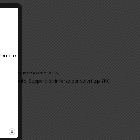
ettembre
er zone di massimo contatto.
eformata. Supporti di rinforzo per velcri, zip YKK