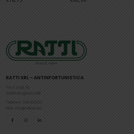
RATTI SRL – ANTINFORTUNISTICA
Via S. Luigi, 15,
20861 Brugherio MB
Telefono:
039 832110
Mail: info@rattisrl.eu