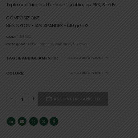
Triple cuciture, bottone antigraffio, zip YKK, Slim Fit.
COMPOSIZIONE
​​​​​​​86% NYLON • 14% SPANDEX • 140 gr/m2
COD:
FU189BC
Categorie:
Abbigliamento
,
Pantaloni
,
U-Power
TAGLIE ABBIGLIAMENTO
COLORE
AGGIUNGI AL CARRELLO