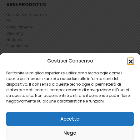
AREE PRODOTTO
Calzature di Sicurezza
DPI
Abbigliamento
Cleaning
Gadgets
Segnaletica
Gestisci Consenso
UTILI
RICHIEDI UN RESO
Per fornire le migliori esperienze, utilizziamo tecnologie come i
Condizioni e Resi
cookie per memorizzare e/o accedere alle informazioni del
FAQ Antinfortunistica
dispositivo. Il consenso a queste tecnologie ci permetterà di
elaborare dati come il comportamento di navigazione o ID unici
Richiesta Reso
su questo sito. Non acconsentire o ritirare il consenso può influire
Cookie
e
Privacy
negativamente su alcune caratteristiche e funzioni.
Accetta
Nega
Ratti Srl - Antinfortunistica | P.Iva 04465280966 | 1781345