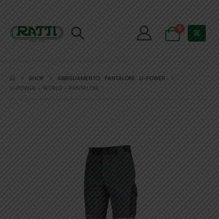
0
SHOP
ABBIGLIAMENTO
,
PANTALONI
,
U-POWER
U-POWER – WORLD – PANTALONI