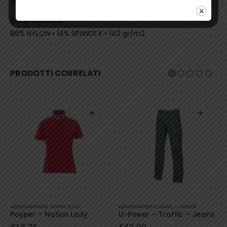
Triple cuciture, bottone antigraffio, zip YKK, Slim Fit.
COMPOSIZIONE
​​​​​​​86% NYLON • 14% SPANDEX • 140 gr/m2
PRODOTTI CORRELATI
Questo prodotto ha più varianti. Le opzioni possono essere scelte nella pagina del prodotto
Questo prodotto ha più varianti. Le opzioni possono essere scelte nella pagina del prodotto
ABBIGLIAMENTO
,
JEANS
,
U-POWER
ABBIGLIAMENTO
,
GIACCHE
,
U-POWER
U-Power – Traffic – Jeans
U-Power – Pluton – Giacca
€
42,90
€
61,00