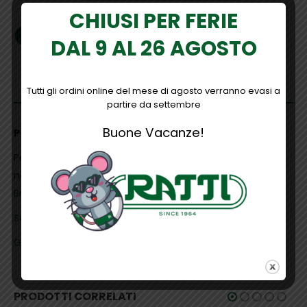
CHIUSI PER FERIE
DAL 9 AL 26 AGOSTO
DESCRIZIONE
Tutti gli ordini online del mese di agosto verranno evasi a
partire da settembre
Buone Vacanze!
Polo Florence Payper
Per maggiori informazioni
contattaci
o vieni a visitare il
nostro
showroom di abbigliamento antinfortunistico a
Brugherio
– Monza.
SCHEDA PRODOTTO
GUIDA ALLE TAGLIE
PRODOTTI CORRELATI