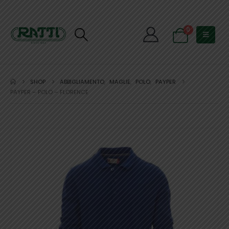
0
SHOP
ABBIGLIAMENTO
,
MAGLIE
,
POLO
,
PAYPER
PAYPER – POLO – FLORENCE