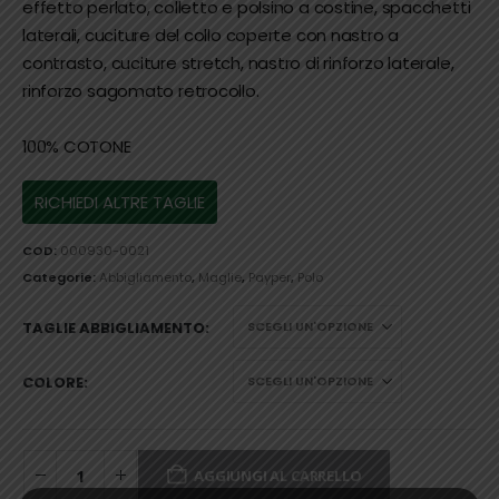
effetto perlato, colletto e polsino a costine, spacchetti
laterali, cuciture del collo coperte con nastro a
contrasto, cuciture stretch, nastro di rinforzo laterale,
rinforzo sagomato retrocollo.
100% COTONE
COD:
000930-0021
Categorie:
Abbigliamento
,
Maglie
,
Payper
,
Polo
TAGLIE ABBIGLIAMENTO
COLORE
AGGIUNGI AL CARRELLO