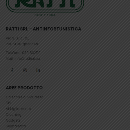
RATTI SRL – ANTINFORTUNISTICA
Via S. Luigi, 15,
20861 Brugherio MB
Telefono:
039 832110
Mail: info@rattisrl.eu
AREE PRODOTTO
Calzature di Sicurezza
DPI
Abbigliamento
Cleaning
Gadgets
Segnaletica