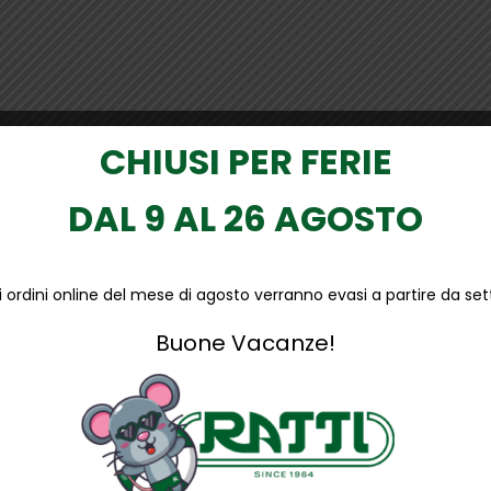
CHIUSI PER FERIE
DAL 9 AL 26 AGOSTO
li ordini online del mese di agosto verranno evasi a partire da s
stica leggera e innovativa, consente una maggiore libertà nei 
, magazzinieri e per il settore della logistica e dei trasporti.
Buone Vacanze!
one
io
e
anti-abrasione
irante
e
antibatterico
.