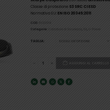
Classe di protezione
S3 SRC CI ESD
Normativa EU:
EN ISO 20345:2011
COD:
RV20014
Categorie:
Calzature di Sicurezza
,
S3
,
U-Power
TAGLIA
AGGIUNGI AL CARRELLO