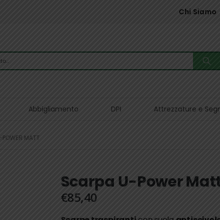
Chi Siamo
Abbigliamento
DPI
Attrezzature e Seg
-POWER MATT
Scarpa U-Power Mat
€
85,40
Scarpe traspiranti
con suola
antiscivol