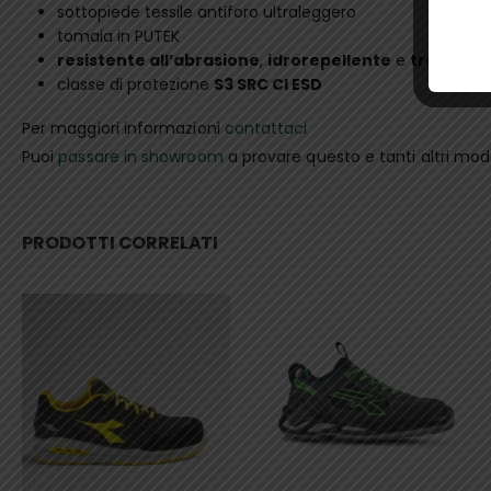
sottopiede tessile antiforo ultraleggero
tomaia in PUTEK
resistente all’abrasione
,
idrorepellente
e
traspiran
classe di protezione
S3 SRC CI ESD
Per maggiori informazioni
contattaci
Puoi
passare in showroom
a provare questo e tanti altri mode
PRODOTTI CORRELATI