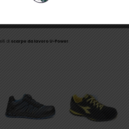
te
lli di
scarpe da lavoro U-Power
.