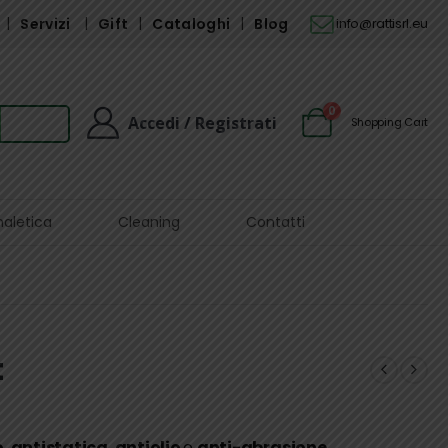
Servizi
Gift
Cataloghi
Blog
info@rattisrl.eu
0
Accedi / Registrati
Shopping Cart
naletica
Cleaning
Contatti
t
o
,
antistatica
,
antiolio
e
anti-abrasione