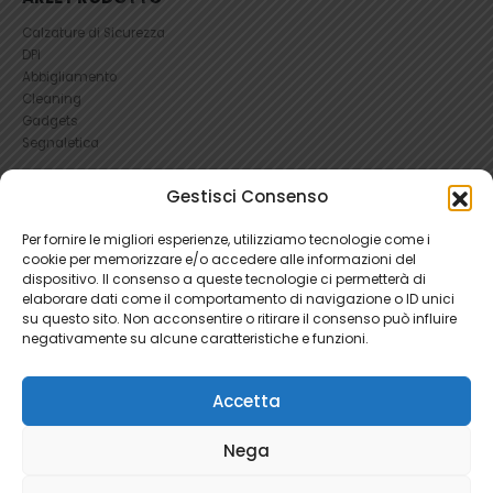
Calzature di Sicurezza
DPI
Abbigliamento
Cleaning
Gadgets
Segnaletica
Gestisci Consenso
UTILI
RICHIEDI UN RESO
Per fornire le migliori esperienze, utilizziamo tecnologie come i
Condizioni e Resi
cookie per memorizzare e/o accedere alle informazioni del
FAQ Antinfortunistica
dispositivo. Il consenso a queste tecnologie ci permetterà di
Richiesta Reso
elaborare dati come il comportamento di navigazione o ID unici
su questo sito. Non acconsentire o ritirare il consenso può influire
Cookie
e
Privacy
negativamente su alcune caratteristiche e funzioni.
Accetta
Nega
Ratti Srl - Antinfortunistica | P.Iva 04465280966 | 1781345