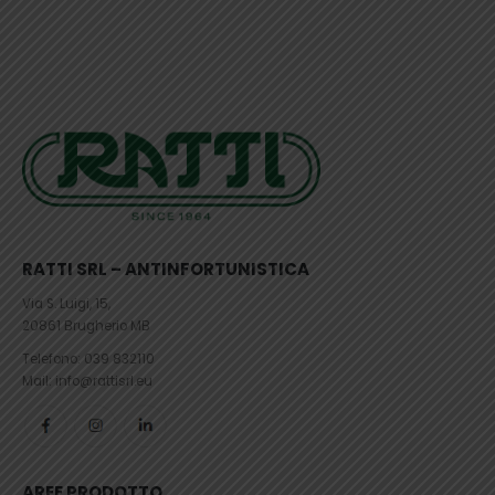
RATTI SRL – ANTINFORTUNISTICA
Via S. Luigi, 15,
20861 Brugherio MB
Telefono:
039 832110
Mail: info@rattisrl.eu
AREE PRODOTTO