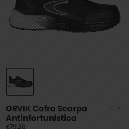
ORVIK Cofra Scarpa
Antinfortunistica
€
79,30