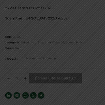
ORVIK ESD S3S CI HRO FO SR
Normative:
EN ISO 20345:2022+A1:2024
COD:
ORVIK
Categorie:
Calzature di Sicurezza
,
Cofra
,
S3
,
Scarpa Bassa
Marca:
Cofra
TAGLIA
AGGIUNGI AL CARRELLO