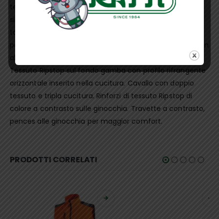
tessuto Ripstop, tascone laterale applicato sulla gamba
sinistra chiuso con zip waterproof e con ulteriori due
taschini, uno in tessuto Ripstop ed uno in mesh di
poliestere. Due tasche posteriori, una a destra chiusa con
aletta e velcro, una a sinistra chiusa con zip waterproof.
Tessuto Ripstop sul fondo gamba con profilo rifrangente
orizzontale inserito nella cucitura. Cavallo con doppio
tessuto e tripla cucitura. Rinforzi di tessuto Ripstop di
colore a contrasto sulle ginocchia. Travette a contrasto,
pences alle ginocchia per maggior comfort.
PRODOTTI CORRELATI