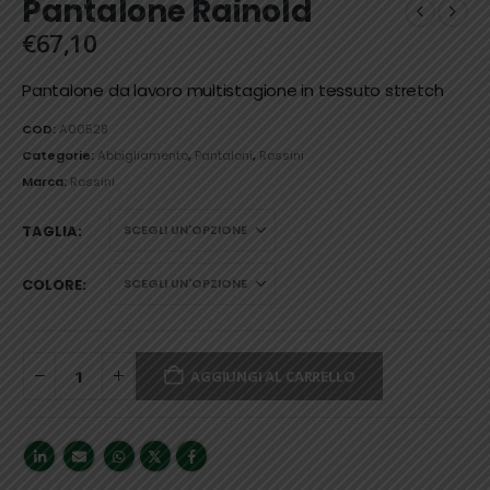
Pantalone Rainold
€
67,10
Pantalone da lavoro multistagione in tessuto stretch
COD:
A00528
Categorie:
Abbigliamento
,
Pantaloni
,
Rossini
Marca:
Rossini
TAGLIA
COLORE
AGGIUNGI AL CARRELLO