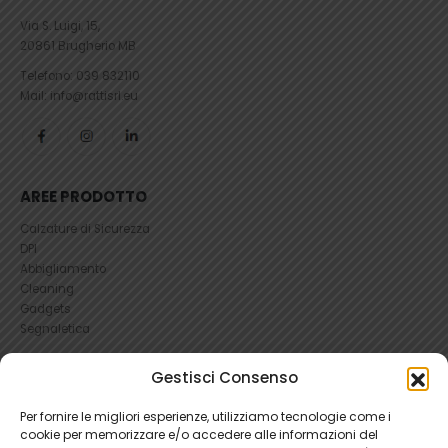
Via S. Luigi, 15,
20861 Brugherio MB
Telefono:
039 832110
Mail: info@rattisrl.eu
AREE PRODOTTO
Calzature di Sicurezza
DPI
Abbigliamento
Cleaning
Gadgets
Segnaletica
UTILI
Gestisci Consenso
RICHIEDI UN RESO
Per fornire le migliori esperienze, utilizziamo tecnologie come i
Condizioni e Resi
cookie per memorizzare e/o accedere alle informazioni del