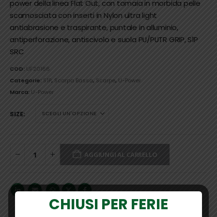
power della linea Flat Out, con tomaia in morbida pelle
scamosciata con inserti in Nylon ultra light
antiabrasione e traspirante, puntale in alluminio,
antiperforazione, antiscivolo e suola PU/PUTR GRIP, S1P
SRC
COD:
UF20166
Categorie:
S1P
,
Scarpa Bassa
,
Scarpe
,
U-Power
Marca:
U-Power
SIZE
AGGIUNGI AL CARRELLO
CHIUSI PER FERIE