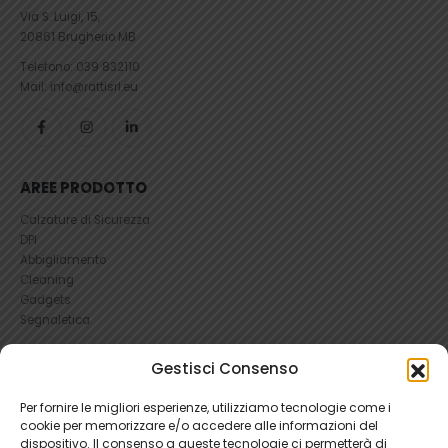
Via S. Luigi, 15,
20861 Brugherio MB
Telefono:
039 832110
Mail: info@rattisrl.eu
AREE PRODOTTO
Calzature di Sicurezza
DPI
Abbigliamento
Cleaning
Gadgets
Segnaletica
UTILI
Gestisci Consenso
RICHIEDI UN RESO
Per fornire le migliori esperienze, utilizziamo tecnologie come i
Condizioni e Resi
cookie per memorizzare e/o accedere alle informazioni del
FAQ Antinfortunistica
dispositivo. Il consenso a queste tecnologie ci permetterà di