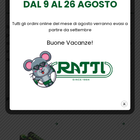
DAL 9 AL 26 AGOSTO
DESCRIZIONE
Tutti gli ordini online del mese di agosto verranno evasi a
Scarpe antinfortunistiche basse, leggere e comode u
partire da settembre
power della linea Flat Out, con tomaia in morbida pelle
Buone Vacanze!
scamosciata con inserti in Nylon ultra light antiabrasione
e traspirante, puntale in alluminio, antiperforazione,
antiscivolo e suola PU/PUTR GRIP, S1P SRC
INFORMAZIONI AGGIUNTIVE
PRODOTTI CORRELATI