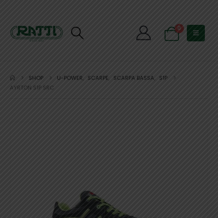
0
SHOP
U-POWER
,
SCARPE
,
SCARPA BASSA
,
S1P
AYRTON S1P SRC