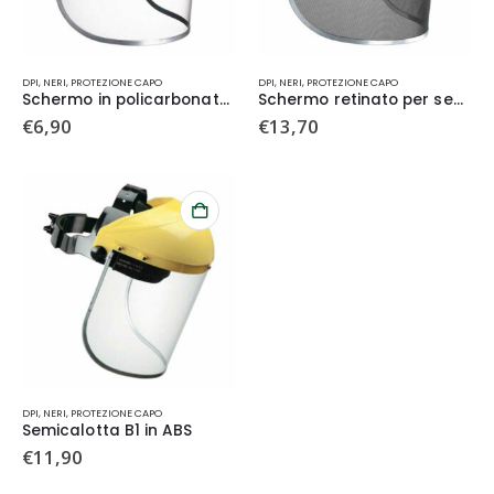
DPI
,
NERI
,
PROTEZIONE CAPO
DPI
,
NERI
,
PROTEZIONE CAPO
Schermo in policarbonato per semicalotta B1
Schermo retinato per semicalotta B1
€
6,90
€
13,70
DPI
,
NERI
,
PROTEZIONE CAPO
Semicalotta B1 in ABS
€
11,90