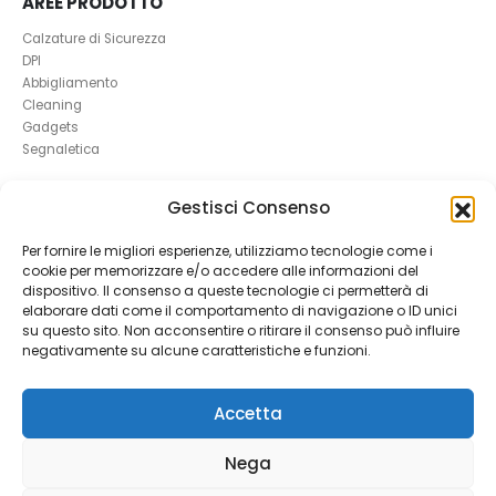
AREE PRODOTTO
Calzature di Sicurezza
DPI
Abbigliamento
Cleaning
Gadgets
Segnaletica
UTILI
Gestisci Consenso
RICHIEDI UN RESO
Per fornire le migliori esperienze, utilizziamo tecnologie come i
Condizioni e Resi
cookie per memorizzare e/o accedere alle informazioni del
FAQ Antinfortunistica
dispositivo. Il consenso a queste tecnologie ci permetterà di
Richiesta Reso
elaborare dati come il comportamento di navigazione o ID unici
Cookie
e
Privacy
su questo sito. Non acconsentire o ritirare il consenso può influire
negativamente su alcune caratteristiche e funzioni.
Accetta
Nega
Ratti Srl - Antinfortunistica | P.Iva 04465280966 | 1781345