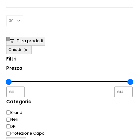
Filtra prodotti
Chiudi
Filtri
Prezzo
Categoria
Categoria
Brand
Neri
DPI
Protezione Capo